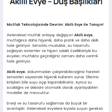
SAĞLIK
SIYASET
Mutfak Teknolojisinde Devrim: Akıllı Evye ile Tanışın!
SPOR
Geleneksel mutfak anlayışı değişiyor!
Akıllı evye
,
YAŞAM
mutfağınızı daha hijyenik, daha pratik ve daha akıllı
hale getiriyor. Sensörlü musluklar, su tasarrufu
sağlayan sistemler ve hijyen odaklı özellikleriyle bu
evyeler, mutfakta geçirdiğiniz zamanı daha verimli
hale getiriyor.
Akıllı evye
, dokunmadan çalıştırabileceğiniz hareket
sensörleri sayesinde hijyenik kullanım sunar. Elleriniz
kirliyken bile suyu açıp kapatabilirsiniz. Ayrıca su
sıcaklığını ve debisini otomatik olarak ayarlayabilen
modeller de mevcuttur.
Enerji ve su tasarrufu sağlaması da büyük bir
avantajdır. Geleneksel evyelere kıyasla suyun gereksiz