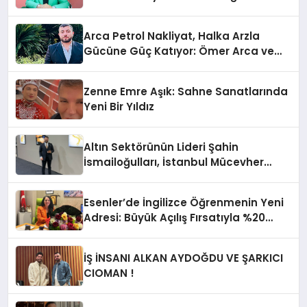
Sınırların Gücünü Anlatıyor
Arca Petrol Nakliyat, Halka Arzla
Gücüne Güç Katıyor: Ömer Arca ve
Mehmet Arca’dan Sektöre Güçlü
Yatırım
Zenne Emre Aşık: Sahne Sanatlarında
Yeni Bir Yıldız
Altın Sektörünün Lideri Şahin
İsmailoğulları, İstanbul Mücevher
Fuarı’nda Parladı ￼
Esenler’de İngilizce Öğrenmenin Yeni
Adresi: Büyük Açılış Fırsatıyla %20
İndirim!
İŞ İNSANI ALKAN AYDOĞDU VE ŞARKICI
CIOMAN !