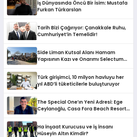
İş Dünyasında Öncü Bir İsim: Mustafa
Furkan Türkarslan
Tarih Bizi Çağırıyor: Çanakkale Ruhu,
Cumhuriyet’in Temelidir!
Side Liman Kutsal Alanı Hamam
Yapısının Kazı ve Onarımı Selectum
Hotels&Resorts’un da Katkılarıyla
Tamamlandı
Türk girişimci, 10 milyon havluyu her
yıl ABD’li tüketicilerle buluşturuyor
The Special One’ın Yeni Adresi: Ege
Ceylanoğlu, Casa Fora Beach Resort
Hotel’i Zirveye Taşımaya Geliyor!
Ha İnşaat Kurucusu ve İş İnsanı
Hüseyin Altın Kimdir?