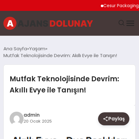
Cesur Packaging, Mısı
DÜNYA
Ana Sayfa
Yaşam
Mutfak Teknolojisinde Devrim: Akıllı Evye ile Tanışın!
EĞITIM
EKONOMI
Mutfak Teknolojisinde Devrim:
Akıllı Evye ile Tanışın!
GENEL
GÜNCEL
admin
Paylaş
20 Ocak 2025
MAGAZIN