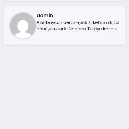
admin
Azerbaycan demir-çelik şirketinin dijital
dönüşümünde Nagarro Türkiye imzası
admin
Marka ismi, şirketin en değerli
yatırımlarından biri haline geliyor
admin
Türkiye’nin En Etkin 50 CFO’su belli oldu