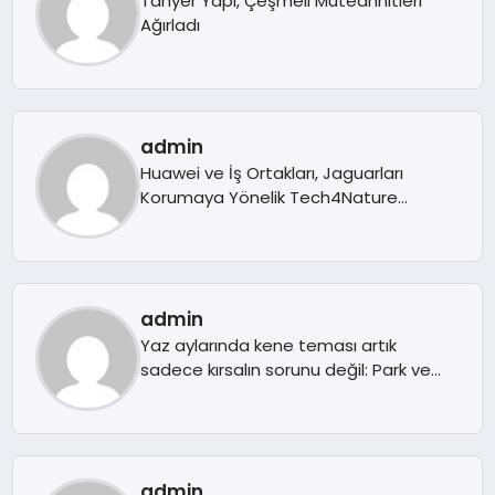
Tanyer Yapı, Çeşmeli Müteahhitleri
SAĞLIK
Ağırladı
SIYASET
SPOR
admin
Huawei ve İş Ortakları, Jaguarları
YAŞAM
Korumaya Yönelik Tech4Nature
Meksika Projesi ile GSMA Global Mobile
LATAM Ödülünü Aldı
admin
Yaz aylarında kene teması artık
sadece kırsalın sorunu değil: Park ve
bahçelerde de dikkat
admin