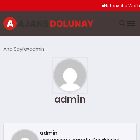
Netanyahu Washing
DÜNYA
Ana Sayfa
admin
EĞITIM
EKONOMI
GENEL
admin
GÜNCEL
MAGAZIN
admin