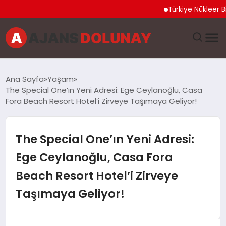
Türkiye Nükleer Bilim Oli
DÜNYA
Ana Sayfa
Yaşam
The Special One’ın Yeni Adresi: Ege Ceylanoğlu, Casa
EĞITIM
Fora Beach Resort Hotel’i Zirveye Taşımaya Geliyor!
EKONOMI
The Special One’ın Yeni Adresi:
GENEL
Ege Ceylanoğlu, Casa Fora
Beach Resort Hotel’i Zirveye
GÜNCEL
Taşımaya Geliyor!
MAGAZIN