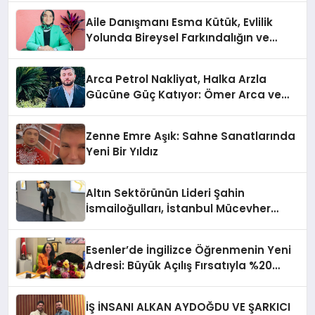
Aile Danışmanı Esma Kütük, Evlilik
Yolunda Bireysel Farkındalığın ve
Sınırların Gücünü Anlatıyor
Arca Petrol Nakliyat, Halka Arzla
Gücüne Güç Katıyor: Ömer Arca ve
Mehmet Arca’dan Sektöre Güçlü
Yatırım
Zenne Emre Aşık: Sahne Sanatlarında
Yeni Bir Yıldız
Altın Sektörünün Lideri Şahin
İsmailoğulları, İstanbul Mücevher
Fuarı’nda Parladı ￼
Esenler’de İngilizce Öğrenmenin Yeni
Adresi: Büyük Açılış Fırsatıyla %20
İndirim!
İŞ İNSANI ALKAN AYDOĞDU VE ŞARKICI