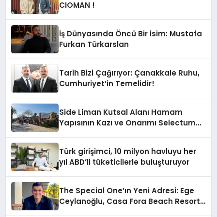
CIOMAN !
İş Dünyasında Öncü Bir İsim: Mustafa
Furkan Türkarslan
Tarih Bizi Çağırıyor: Çanakkale Ruhu,
Cumhuriyet’in Temelidir!
Side Liman Kutsal Alanı Hamam
Yapısının Kazı ve Onarımı Selectum
Hotels&Resorts’un da Katkılarıyla
Tamamlandı
Türk girişimci, 10 milyon havluyu her
yıl ABD’li tüketicilerle buluşturuyor
The Special One’ın Yeni Adresi: Ege
Ceylanoğlu, Casa Fora Beach Resort
Hotel’i Zirveye Taşımaya Geliyor!