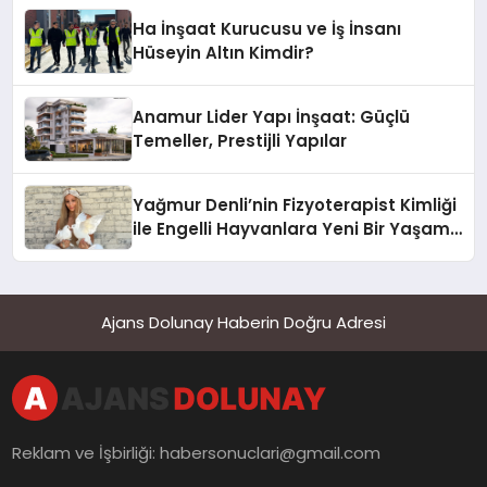
Ha İnşaat Kurucusu ve İş İnsanı
Hüseyin Altın Kimdir?
Anamur Lider Yapı İnşaat: Güçlü
Temeller, Prestijli Yapılar
Yağmur Denli’nin Fizyoterapist Kimliği
ile Engelli Hayvanlara Yeni Bir Yaşam
Şansı
Ajans Dolunay Haberin Doğru Adresi
Reklam ve İşbirliği:
habersonuclari@gmail.com