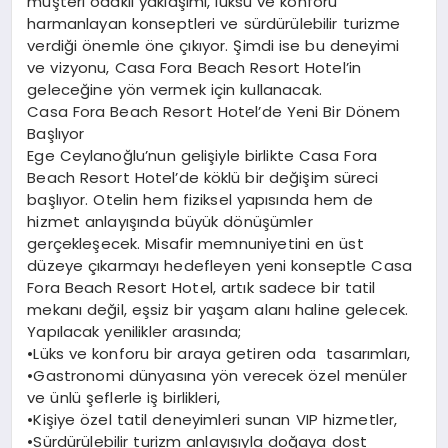
müşteri odaklı yaklaşımı, lüksü ve konforu
harmanlayan konseptleri ve sürdürülebilir turizme
verdiği önemle öne çıkıyor. Şimdi ise bu deneyimi
ve vizyonu, Casa Fora Beach Resort Hotel’in
geleceğine yön vermek için kullanacak.
Casa Fora Beach Resort Hotel’de Yeni Bir Dönem
Başlıyor
Ege Ceylanoğlu’nun gelişiyle birlikte Casa Fora
Beach Resort Hotel’de köklü bir değişim süreci
başlıyor. Otelin hem fiziksel yapısında hem de
hizmet anlayışında büyük dönüşümler
gerçekleşecek. Misafir memnuniyetini en üst
düzeye çıkarmayı hedefleyen yeni konseptle Casa
Fora Beach Resort Hotel, artık sadece bir tatil
mekanı değil, eşsiz bir yaşam alanı haline gelecek.
Yapılacak yenilikler arasında;
•Lüks ve konforu bir araya getiren oda tasarımları,
•Gastronomi dünyasına yön verecek özel menüler
ve ünlü şeflerle iş birlikleri,
•Kişiye özel tatil deneyimleri sunan VIP hizmetler,
•Sürdürülebilir turizm anlayışıyla doğaya dost