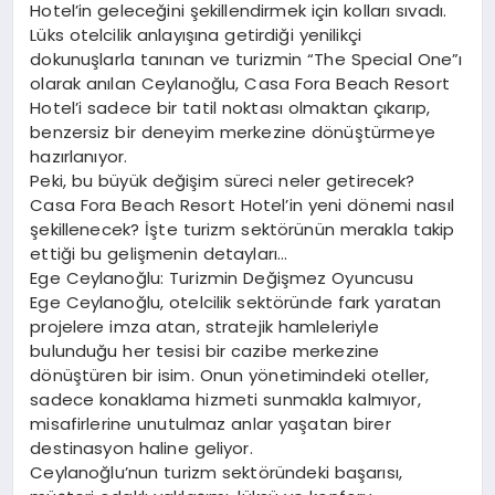
Hotel’in geleceğini şekillendirmek için kolları sıvadı.
Lüks otelcilik anlayışına getirdiği yenilikçi
dokunuşlarla tanınan ve turizmin “The Special One”ı
olarak anılan Ceylanoğlu, Casa Fora Beach Resort
Hotel’i sadece bir tatil noktası olmaktan çıkarıp,
benzersiz bir deneyim merkezine dönüştürmeye
hazırlanıyor.
Peki, bu büyük değişim süreci neler getirecek?
Casa Fora Beach Resort Hotel’in yeni dönemi nasıl
şekillenecek? İşte turizm sektörünün merakla takip
ettiği bu gelişmenin detayları…
Ege Ceylanoğlu: Turizmin Değişmez Oyuncusu
Ege Ceylanoğlu, otelcilik sektöründe fark yaratan
projelere imza atan, stratejik hamleleriyle
bulunduğu her tesisi bir cazibe merkezine
dönüştüren bir isim. Onun yönetimindeki oteller,
sadece konaklama hizmeti sunmakla kalmıyor,
misafirlerine unutulmaz anlar yaşatan birer
destinasyon haline geliyor.
Ceylanoğlu’nun turizm sektöründeki başarısı,