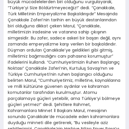
büyük mücadelelerden biri olduğunu vurgulayarak,
“Türkiye’yi Size Böldürtmeyeceğiz!” dedi. “Çanakkale,
Türk Milletinin Emperyalizme Başkaldırışıdır” Mesajında
Çanakkale Zaferi’nin tarihin en büyük destanlarından
biri olduğuna dikkat çeken Marul, “Çanakkale,
milletimizin iradesine ve vatanına sahip çıkışının
simgesidir. Bu zafer, sadece askeri bir başarı değil, aynı
zamanda emperyalizme karşı verilen bir başkaldırıdır.
Düşman orduları Çanakkale’ye geldikleri gibi gitmiş,
milletimiz bağımsızlığını canı pahasına korumuştur”
ifadelerini kullandı. “Cumhuriyetimizin Ruhen Başlangıç
Noktası” Çanakkale Zaferi’nin, Kurtuluş Savaşı’nın ve
Türkiye Cumhuriyeti’nin ruhen başlangıcı olduğunu
belirten Marul, “Cumhuriyetimiz, milletine, kaynaklarına
ve milli kültürüne güvenen aydınlar ve kahraman
komutanlar tarafından kurulmuştur. Atomu
parçalamaya güçleri yetebilir, ama Türkiye’yi bölmeye
güçleri yetmez!” dedi. Şehitlere Rahmet,
Kahramanlara Minnet İl Başkanı Marul, mesajının
sonunda Çanakkale’de mücadele eden kahramanlara
duyduğu minneti dile getirerek, “Bu vesileyle aziz
şehitlerimizi, Çanakkale’nin Harbiye Nâzırı Enver Paşa’yı,