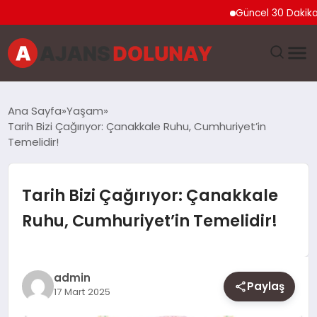
Güncel 30 Dakika Yangın
DÜNYA
Ana Sayfa
Yaşam
Tarih Bizi Çağırıyor: Çanakkale Ruhu, Cumhuriyet’in
EĞITIM
Temelidir!
EKONOMI
Tarih Bizi Çağırıyor: Çanakkale
GENEL
Ruhu, Cumhuriyet’in Temelidir!
GÜNCEL
admin
MAGAZIN
Paylaş
17 Mart 2025