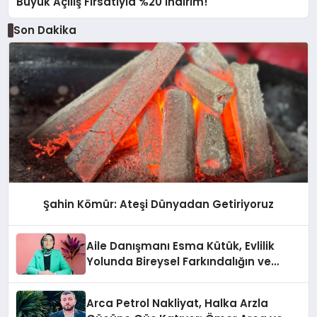
Büyük Açılış Fırsatıyla %20 İndirim!
Son Dakika
Şahin Kömür: Ateşi Dünyadan Getiriyoruz
Aile Danışmanı Esma Kütük, Evlilik
Yolunda Bireysel Farkındalığın ve
Sınırların Gücünü Anlatıyor
Arca Petrol Nakliyat, Halka Arzla