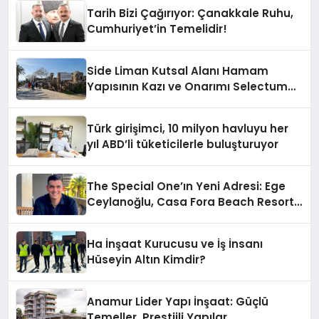
Tarih Bizi Çağırıyor: Çanakkale Ruhu,
Cumhuriyet’in Temelidir!
Side Liman Kutsal Alanı Hamam
Yapısının Kazı ve Onarımı Selectum
Hotels&Resorts’un da Katkılarıyla
Tamamlandı
Türk girişimci, 10 milyon havluyu her
yıl ABD’li tüketicilerle buluşturuyor
The Special One’ın Yeni Adresi: Ege
Ceylanoğlu, Casa Fora Beach Resort
Hotel’i Zirveye Taşımaya Geliyor!
Ha İnşaat Kurucusu ve İş İnsanı
Hüseyin Altın Kimdir?
Anamur Lider Yapı İnşaat: Güçlü
Temeller, Prestijli Yapılar