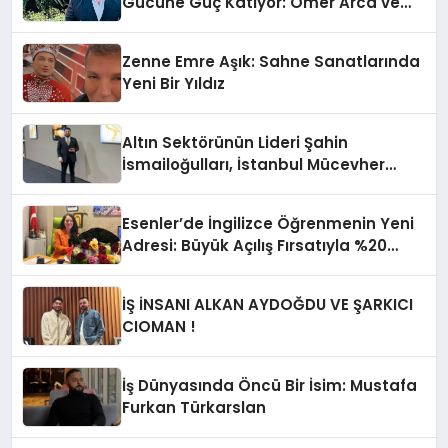
Gücüne Güç Katıyor: Ömer Arca ve
Mehmet Arca’dan Sektöre Güçlü
Yatırım
Zenne Emre Aşık: Sahne Sanatlarında
Yeni Bir Yıldız
Altın Sektörünün Lideri Şahin
İsmailoğulları, İstanbul Mücevher
Fuarı’nda Parladı ￼
Esenler’de İngilizce Öğrenmenin Yeni
Adresi: Büyük Açılış Fırsatıyla %20
İndirim!
İŞ İNSANI ALKAN AYDOĞDU VE ŞARKICI
CIOMAN !
İş Dünyasında Öncü Bir İsim: Mustafa
Furkan Türkarslan