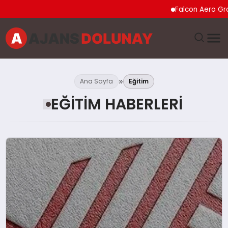
Falcon Aero Group, Küresel H
DÜNYA
Ana Sayfa
Eğitim
EĞITIM
EĞITIM HABERLERI
EKONOMI
GENEL
GÜNCEL
MAGAZIN