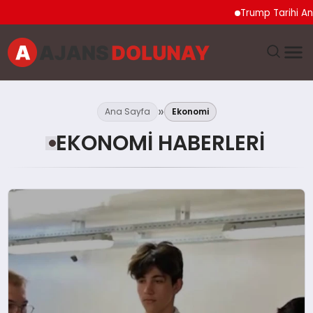
Trump Tarihi Anlaşma Duyurd
DÜNYA
Ana Sayfa
Ekonomi
EĞITIM
EKONOMI HABERLERI
EKONOMI
GENEL
GÜNCEL
MAGAZIN