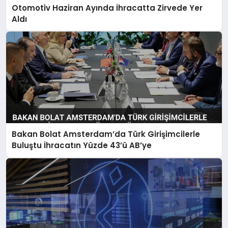
Otomotiv Haziran Ayında İhracatta Zirvede Yer
Aldı
Bakan Bolat Amsterdam’da Türk Girişimcilerle
Buluştu İhracatın Yüzde 43’ü AB’ye