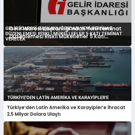
Gelir İdaresi Başkanlığı’ndan Yeni Teminat
Düzenlemesi Riskli Mükellefler 5 Katı
Teminat Verecek
Türkiye’den Latin Amerika ve Karayipler’e İhracat
2,5 Milyar Dolara Ulaştı