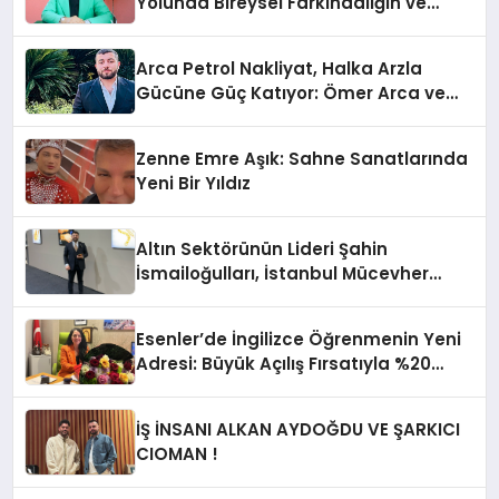
Yolunda Bireysel Farkındalığın ve
Sınırların Gücünü Anlatıyor
Arca Petrol Nakliyat, Halka Arzla
Gücüne Güç Katıyor: Ömer Arca ve
Mehmet Arca’dan Sektöre Güçlü
Yatırım
Zenne Emre Aşık: Sahne Sanatlarında
Yeni Bir Yıldız
Altın Sektörünün Lideri Şahin
İsmailoğulları, İstanbul Mücevher
Fuarı’nda Parladı ￼
Esenler’de İngilizce Öğrenmenin Yeni
Adresi: Büyük Açılış Fırsatıyla %20
İndirim!
İŞ İNSANI ALKAN AYDOĞDU VE ŞARKICI
CIOMAN !