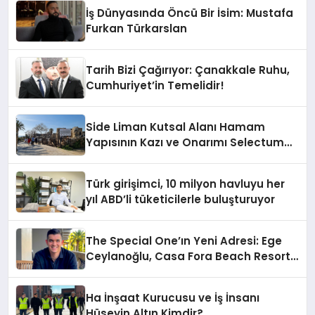
İş Dünyasında Öncü Bir İsim: Mustafa
Furkan Türkarslan
Tarih Bizi Çağırıyor: Çanakkale Ruhu,
Cumhuriyet’in Temelidir!
Side Liman Kutsal Alanı Hamam
Yapısının Kazı ve Onarımı Selectum
Hotels&Resorts’un da Katkılarıyla
Tamamlandı
Türk girişimci, 10 milyon havluyu her
yıl ABD’li tüketicilerle buluşturuyor
The Special One’ın Yeni Adresi: Ege
Ceylanoğlu, Casa Fora Beach Resort
Hotel’i Zirveye Taşımaya Geliyor!
Ha İnşaat Kurucusu ve İş İnsanı
Hüseyin Altın Kimdir?