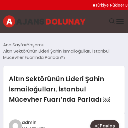
Türkiye Nükleer Bilim Olim
DÜNYA
Ana Sayfa
Yaşam
Altın Sektörünün Lideri Şahin İsmailoğulları, İstanbul
EĞITIM
Mücevher Fuarı’nda Parladı ￼
EKONOMI
Altın Sektörünün Lideri Şahin
GENEL
İsmailoğulları, İstanbul
Mücevher Fuarı’nda Parladı ￼
GÜNCEL
MAGAZIN
admin
Paylaş