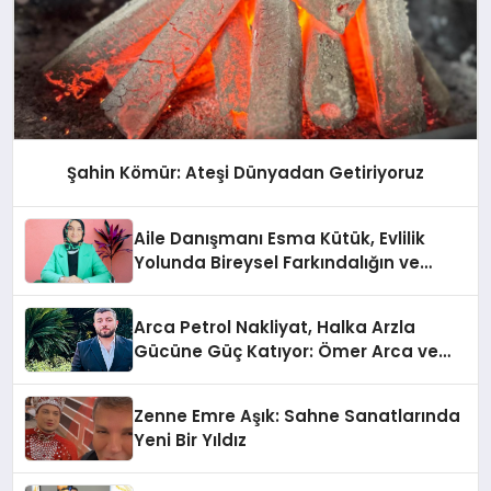
Şahin Kömür: Ateşi Dünyadan Getiriyoruz
Aile Danışmanı Esma Kütük, Evlilik
Yolunda Bireysel Farkındalığın ve
Sınırların Gücünü Anlatıyor
Arca Petrol Nakliyat, Halka Arzla
Gücüne Güç Katıyor: Ömer Arca ve
Mehmet Arca’dan Sektöre Güçlü
Yatırım
Zenne Emre Aşık: Sahne Sanatlarında
Yeni Bir Yıldız