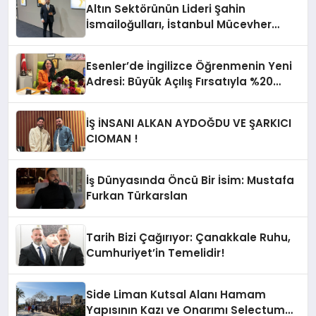
Altın Sektörünün Lideri Şahin
İsmailoğulları, İstanbul Mücevher
Fuarı’nda Parladı ￼
Esenler’de İngilizce Öğrenmenin Yeni
Adresi: Büyük Açılış Fırsatıyla %20
İndirim!
İŞ İNSANI ALKAN AYDOĞDU VE ŞARKICI
CIOMAN !
İş Dünyasında Öncü Bir İsim: Mustafa
Furkan Türkarslan
Tarih Bizi Çağırıyor: Çanakkale Ruhu,
Cumhuriyet’in Temelidir!
Side Liman Kutsal Alanı Hamam
Yapısının Kazı ve Onarımı Selectum