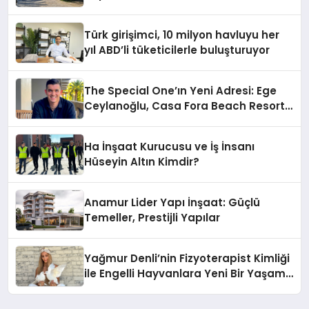
Hotels&Resorts’un da Katkılarıyla
Tamamlandı
Türk girişimci, 10 milyon havluyu her
yıl ABD’li tüketicilerle buluşturuyor
The Special One’ın Yeni Adresi: Ege
Ceylanoğlu, Casa Fora Beach Resort
Hotel’i Zirveye Taşımaya Geliyor!
Ha İnşaat Kurucusu ve İş İnsanı
Hüseyin Altın Kimdir?
Anamur Lider Yapı İnşaat: Güçlü
Temeller, Prestijli Yapılar
Yağmur Denli’nin Fizyoterapist Kimliği
ile Engelli Hayvanlara Yeni Bir Yaşam
Şansı