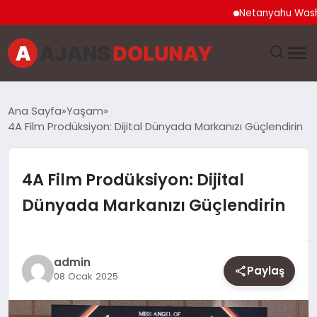
Netanyahu Washington Z
DÜNYA
Ana Sayfa
Yaşam
4A Film Prodüksiyon: Dijital Dünyada Markanızı Güçlendirin
EĞITIM
EKONOMI
4A Film Prodüksiyon: Dijital
Dünyada Markanızı Güçlendirin
GENEL
GÜNCEL
admin
Paylaş
08 Ocak 2025
MAGAZIN