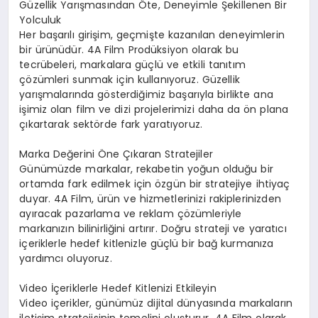
Güzellik Yarışmasından Öte, Deneyimle Şekillenen Bir
Yolculuk
Her başarılı girişim, geçmişte kazanılan deneyimlerin
bir ürünüdür. 4A Film Prodüksiyon olarak bu
tecrübeleri, markalara güçlü ve etkili tanıtım
çözümleri sunmak için kullanıyoruz. Güzellik
yarışmalarında gösterdiğimiz başarıyla birlikte ana
işimiz olan film ve dizi projelerimizi daha da ön plana
çıkartarak sektörde fark yaratıyoruz.
Marka Değerini Öne Çıkaran Stratejiler
Günümüzde markalar, rekabetin yoğun olduğu bir
ortamda fark edilmek için özgün bir stratejiye ihtiyaç
duyar. 4A Film, ürün ve hizmetlerinizi rakiplerinizden
ayıracak pazarlama ve reklam çözümleriyle
markanızın bilinirliğini artırır. Doğru strateji ve yaratıcı
içeriklerle hedef kitlenizle güçlü bir bağ kurmanıza
yardımcı oluyoruz.
Video İçeriklerle Hedef Kitlenizi Etkileyin
Video içerikler, günümüz dijital dünyasında markaların
iletişim stratejisinin temelini oluşturur. 4A Film olarak,