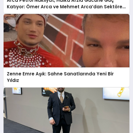
Arca Petrol Nakliyat, Halka Arzla Gücüne Güç
Katıyor: Ömer Arca ve Mehmet Arca’dan Sektöre
Güçlü Yatırım
Zenne Emre Aşık: Sahne Sanatlarında Yeni Bir
Yıldız