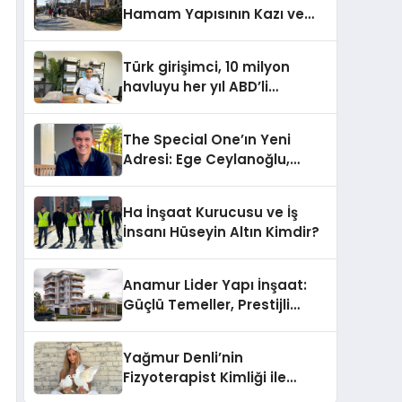
Hamam Yapısının Kazı ve
Onarımı Selectum
Hotels&Resorts’un da
Türk girişimci, 10 milyon
Katkılarıyla Tamamlandı
havluyu her yıl ABD’li
tüketicilerle buluşturuyor
The Special One’ın Yeni
Adresi: Ege Ceylanoğlu,
Casa Fora Beach Resort
Hotel’i Zirveye Taşımaya
Ha İnşaat Kurucusu ve İş
Geliyor!
İnsanı Hüseyin Altın Kimdir?
Anamur Lider Yapı İnşaat:
Güçlü Temeller, Prestijli
Yapılar
Yağmur Denli’nin
Fizyoterapist Kimliği ile
Engelli Hayvanlara Yeni Bir