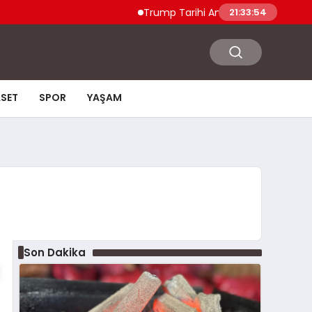
Trump Tarihi Anlaşma Duyurdu Hamas ve İs
21:33:55
ASET
SPOR
YAŞAM
Son Dakika