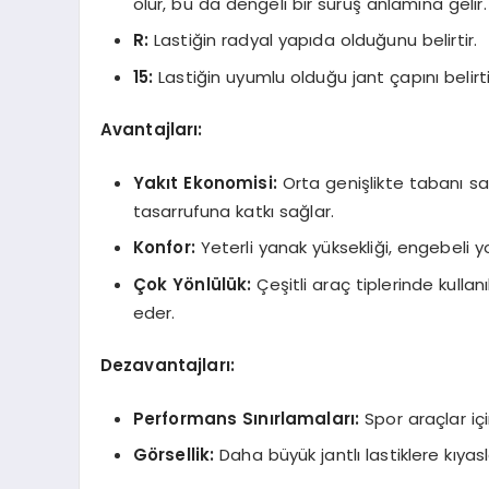
olur, bu da dengeli bir sürüş anlamına gelir.
R:
Lastiğin radyal yapıda olduğunu belirtir.
15:
Lastiğin uyumlu olduğu jant çapını belirtir
Avantajları:
Yakıt Ekonomisi:
Orta genişlikte tabanı sa
tasarrufuna katkı sağlar.
Konfor:
Yeterli yanak yüksekliği, engebeli yo
Çok Yönlülük:
Çeşitli araç tiplerinde kullanı
eder.
Dezavantajları:
Performans Sınırlamaları:
Spor araçlar içi
Görsellik:
Daha büyük jantlı lastiklere kıyas