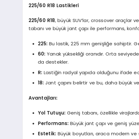
225/60 R18 Lastikleri
225/60 R18
, büyük SUV’lar, crossover araçlar ve 
tabanı ve büyük jant çapı ile performans, konfo
225:
Bu lastik, 225 mm genişliğe sahiptir.
60:
Yanak yüksekliği oranıdır. Orta seviyede
da destekler.
R:
Lastiğin radyal yapıda olduğunu ifade ed
18:
Jant çapını belirtir ve bu, daha büyük v
Avantajları:
Yol Tutuşu:
Geniş tabanı, özellikle virajlar
Performans:
Büyük jant çapı ve geniş yüze
Estetik:
Büyük boyutları, araca modern ve s