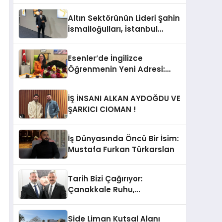
Altın Sektörünün Lideri Şahin
İsmailoğulları, İstanbul
Mücevher Fuarı’nda Parladı ￼
Esenler’de İngilizce
Öğrenmenin Yeni Adresi:
Büyük Açılış Fırsatıyla %20
İndirim!
İŞ İNSANI ALKAN AYDOĞDU VE
ŞARKICI CIOMAN !
İş Dünyasında Öncü Bir İsim:
Mustafa Furkan Türkarslan
Tarih Bizi Çağırıyor:
Çanakkale Ruhu,
Cumhuriyet’in Temelidir!
Side Liman Kutsal Alanı