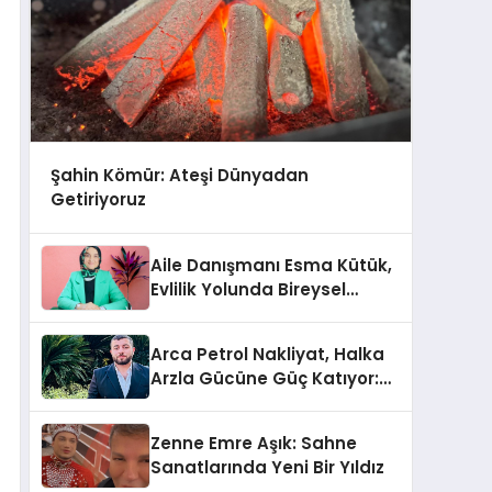
Şahin Kömür: Ateşi Dünyadan
Getiriyoruz
Aile Danışmanı Esma Kütük,
Evlilik Yolunda Bireysel
Farkındalığın ve Sınırların
Gücünü Anlatıyor
Arca Petrol Nakliyat, Halka
Arzla Gücüne Güç Katıyor:
Ömer Arca ve Mehmet
Arca’dan Sektöre Güçlü
Zenne Emre Aşık: Sahne
Yatırım
Sanatlarında Yeni Bir Yıldız