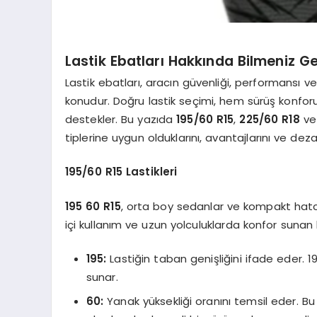
Lastik Ebatları Hakkında Bilmeniz G
Lastik ebatları, aracın güvenliği, performansı v
konudur. Doğru lastik seçimi, hem sürüş konforun
destekler. Bu yazıda
195/60 R15
,
225/60 R18
v
tiplerine uygun olduklarını, avantajlarını ve deza
195/60 R15 Lastikleri
195 60 R15
, orta boy sedanlar ve kompakt hatchb
içi kullanım ve uzun yolculuklarda konfor sunan 
195:
Lastiğin taban genişliğini ifade eder. 195
sunar.
60:
Yanak yüksekliği oranını temsil eder. Bu 