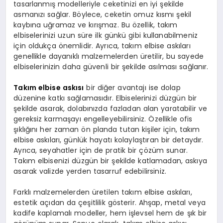
tasarlanmış modelleriyle ceketinizi en iyi şekilde
asmanızı sağlar. Böylece, ceketin omuz kısmı şekil
kaybına uğramaz ve kırışmaz. Bu özellik, takım
elbiselerinizi uzun süre ilk günkü gibi kullanabilmeniz
için oldukça önemlidir. Ayrıca, takım elbise askıları
genellikle dayanıklı malzemelerden üretilir, bu sayede
elbiselerinizin daha güvenli bir şekilde asılması sağlanır.
Takım elbise askısı
bir diğer avantajı ise dolap
düzenine katkı sağlamasıdır. Elbiselerinizi düzgün bir
şekilde asarak, dolabınızda fazladan alan yaratabilir ve
gereksiz karmaşayı engelleyebilirsiniz. Özellikle ofis
şıklığını her zaman ön planda tutan kişiler için, takım
elbise askıları, günlük hayatı kolaylaştıran bir detaydır.
Ayrıca, seyahatler için de pratik bir çözüm sunar.
Takım elbisenizi düzgün bir şekilde katlamadan, askıya
asarak valizde yerden tasarruf edebilirsiniz.
Farklı malzemelerden üretilen takım elbise askıları,
estetik açıdan da çeşitlilik gösterir. Ahşap, metal veya
kadife kaplamalı modeller, hem işlevsel hem de şık bir