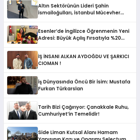
Altın Sektörünün Lideri Şahin
İsmailoğulları, İstanbul Mücevher
Fuarı’nda Parladı ￼
Esenler’de İngilizce Öğrenmenin Yeni
Adresi: Büyük Açılış Fırsatıyla %20
İndirim!
İŞ İNSANI ALKAN AYDOĞDU VE ŞARKICI
CIOMAN !
İş Dünyasında Öncü Bir İsim: Mustafa
Furkan Türkarslan
Tarih Bizi Çağırıyor: Çanakkale Ruhu,
Cumhuriyet’in Temelidir!
Side Liman Kutsal Alanı Hamam
Yapısının Kazı ve Onarımı Selectum