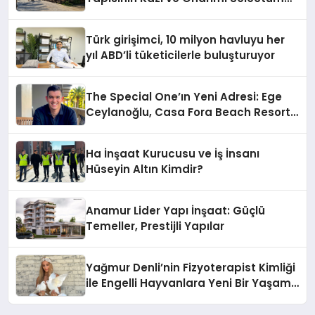
Hotels&Resorts’un da Katkılarıyla
Tamamlandı
Türk girişimci, 10 milyon havluyu her
yıl ABD’li tüketicilerle buluşturuyor
The Special One’ın Yeni Adresi: Ege
Ceylanoğlu, Casa Fora Beach Resort
Hotel’i Zirveye Taşımaya Geliyor!
Ha İnşaat Kurucusu ve İş İnsanı
Hüseyin Altın Kimdir?
Anamur Lider Yapı İnşaat: Güçlü
Temeller, Prestijli Yapılar
Yağmur Denli’nin Fizyoterapist Kimliği
ile Engelli Hayvanlara Yeni Bir Yaşam
Şansı