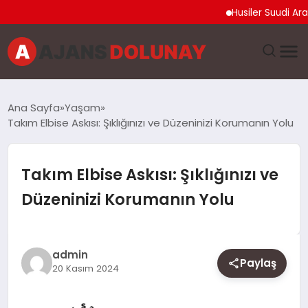
Husiler Suudi Arabista
DÜNYA
Ana Sayfa
Yaşam
Takım Elbise Askısı: Şıklığınızı ve Düzeninizi Korumanın Yolu
EĞITIM
EKONOMI
Takım Elbise Askısı: Şıklığınızı ve
Düzeninizi Korumanın Yolu
GENEL
GÜNCEL
admin
Paylaş
20 Kasım 2024
MAGAZIN