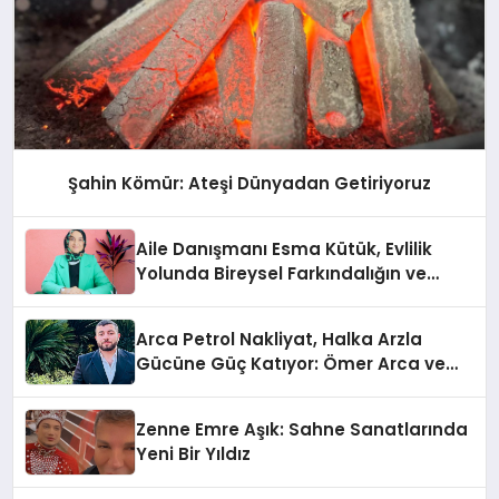
Şahin Kömür: Ateşi Dünyadan Getiriyoruz
Aile Danışmanı Esma Kütük, Evlilik
Yolunda Bireysel Farkındalığın ve
Sınırların Gücünü Anlatıyor
Arca Petrol Nakliyat, Halka Arzla
Gücüne Güç Katıyor: Ömer Arca ve
Mehmet Arca’dan Sektöre Güçlü
Yatırım
Zenne Emre Aşık: Sahne Sanatlarında
Yeni Bir Yıldız