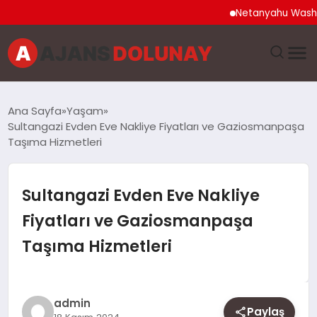
Netanyahu Washington 
DÜNYA
Ana Sayfa
Yaşam
Sultangazi Evden Eve Nakliye Fiyatları ve Gaziosmanpaşa
EĞITIM
Taşıma Hizmetleri
EKONOMI
Sultangazi Evden Eve Nakliye
GENEL
Fiyatları ve Gaziosmanpaşa
Taşıma Hizmetleri
GÜNCEL
MAGAZIN
admin
Paylaş