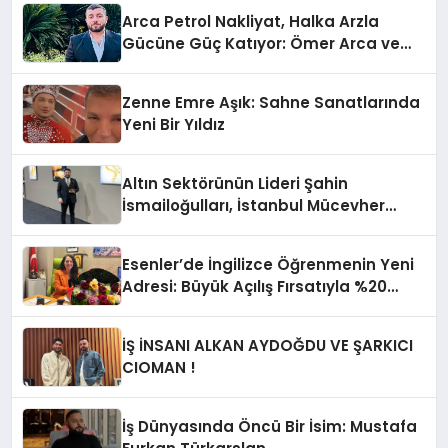
Arca Petrol Nakliyat, Halka Arzla
Gücüne Güç Katıyor: Ömer Arca ve
Mehmet Arca’dan Sektöre Güçlü
Yatırım
Zenne Emre Aşık: Sahne Sanatlarında
Yeni Bir Yıldız
Altın Sektörünün Lideri Şahin
İsmailoğulları, İstanbul Mücevher
Fuarı’nda Parladı ￼
Esenler’de İngilizce Öğrenmenin Yeni
Adresi: Büyük Açılış Fırsatıyla %20
İndirim!
İŞ İNSANI ALKAN AYDOĞDU VE ŞARKICI
CIOMAN !
İş Dünyasında Öncü Bir İsim: Mustafa