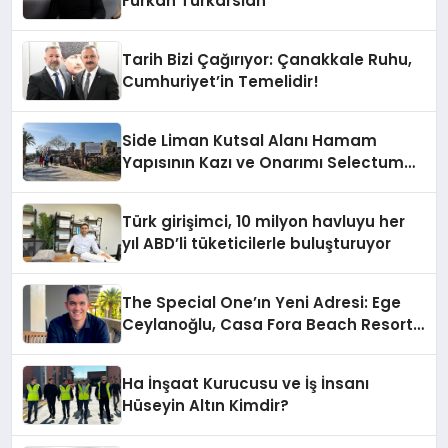
Furkan Türkarslan
Tarih Bizi Çağırıyor: Çanakkale Ruhu,
Cumhuriyet’in Temelidir!
Side Liman Kutsal Alanı Hamam
Yapısının Kazı ve Onarımı Selectum
Hotels&Resorts’un da Katkılarıyla
Tamamlandı
Türk girişimci, 10 milyon havluyu her
yıl ABD’li tüketicilerle buluşturuyor
The Special One’ın Yeni Adresi: Ege
Ceylanoğlu, Casa Fora Beach Resort
Hotel’i Zirveye Taşımaya Geliyor!
Ha İnşaat Kurucusu ve İş İnsanı
Hüseyin Altın Kimdir?