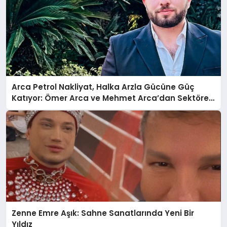
Arca Petrol Nakliyat, Halka Arzla Gücüne Güç
Katıyor: Ömer Arca ve Mehmet Arca’dan Sektöre
Güçlü Yatırım
Zenne Emre Aşık: Sahne Sanatlarında Yeni Bir
Yıldız