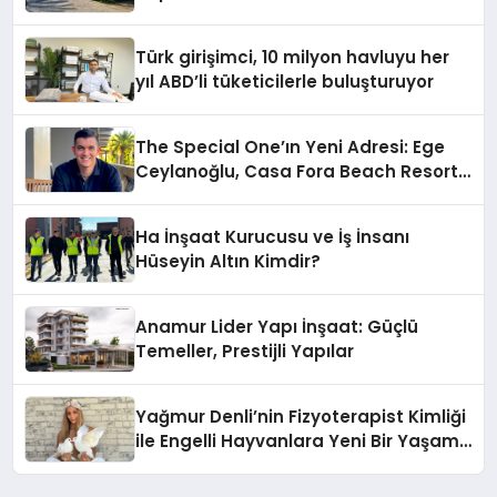
Hotels&Resorts’un da Katkılarıyla
Tamamlandı
Türk girişimci, 10 milyon havluyu her
yıl ABD’li tüketicilerle buluşturuyor
The Special One’ın Yeni Adresi: Ege
Ceylanoğlu, Casa Fora Beach Resort
Hotel’i Zirveye Taşımaya Geliyor!
Ha İnşaat Kurucusu ve İş İnsanı
Hüseyin Altın Kimdir?
Anamur Lider Yapı İnşaat: Güçlü
Temeller, Prestijli Yapılar
Yağmur Denli’nin Fizyoterapist Kimliği
ile Engelli Hayvanlara Yeni Bir Yaşam
Şansı