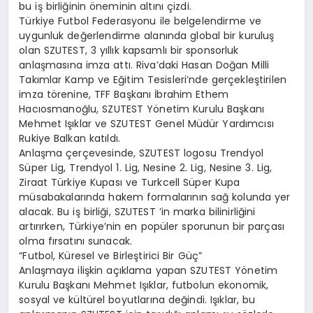
bu iş birliğinin öneminin altını çizdi.
Türkiye Futbol Federasyonu ile belgelendirme ve
uygunluk değerlendirme alanında global bir kuruluş
olan SZUTEST, 3 yıllık kapsamlı bir sponsorluk
anlaşmasına imza attı. Riva’daki Hasan Doğan Milli
Takımlar Kamp ve Eğitim Tesisleri’nde gerçekleştirilen
imza törenine, TFF Başkanı İbrahim Ethem
Hacıosmanoğlu, SZUTEST Yönetim Kurulu Başkanı
Mehmet Işıklar ve SZUTEST Genel Müdür Yardımcısı
Rukiye Balkan katıldı.
Anlaşma çerçevesinde, SZUTEST logosu Trendyol
Süper Lig, Trendyol 1. Lig, Nesine 2. Lig, Nesine 3. Lig,
Ziraat Türkiye Kupası ve Turkcell Süper Kupa
müsabakalarında hakem formalarının sağ kolunda yer
alacak. Bu iş birliği, SZUTEST ’in marka bilinirliğini
artırırken, Türkiye’nin en popüler sporunun bir parçası
olma fırsatını sunacak.
“Futbol, Küresel ve Birleştirici Bir Güç”
Anlaşmaya ilişkin açıklama yapan SZUTEST Yönetim
Kurulu Başkanı Mehmet Işıklar, futbolun ekonomik,
sosyal ve kültürel boyutlarına değindi. Işıklar, bu