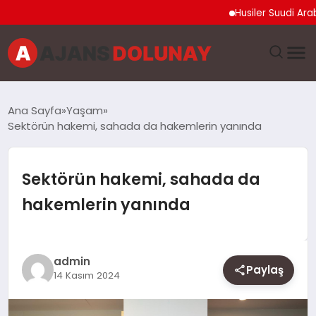
Husiler Suudi Arabistan
DÜNYA
Ana Sayfa
Yaşam
Sektörün hakemi, sahada da hakemlerin yanında
EĞITIM
EKONOMI
Sektörün hakemi, sahada da
hakemlerin yanında
GENEL
GÜNCEL
admin
Paylaş
14 Kasım 2024
MAGAZIN