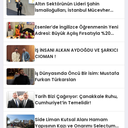
Altın Sektörünün Lideri Şahin
İsmailoğulları, İstanbul Mücevher
Fuarı’nda Parladı ￼
Esenler’de İngilizce Öğrenmenin Yeni
Adresi: Büyük Açılış Fırsatıyla %20
İndirim!
İŞ İNSANI ALKAN AYDOĞDU VE ŞARKICI
CIOMAN !
İş Dünyasında Öncü Bir İsim: Mustafa
Furkan Türkarslan
Tarih Bizi Çağırıyor: Çanakkale Ruhu,
Cumhuriyet’in Temelidir!
Side Liman Kutsal Alanı Hamam
Yapısının Kazı ve Onarımı Selectum