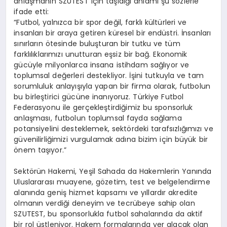
anlaşmanın SZUTEST için taşıdığı anlamı şu sözlerle
ifade etti:
“Futbol, yalnızca bir spor değil, farklı kültürleri ve
insanları bir araya getiren küresel bir endüstri. İnsanları
sınırların ötesinde buluşturan bir tutku ve tüm
farklılıklarımızı unutturan eşsiz bir bağ. Ekonomik
gücüyle milyonlarca insana istihdam sağlıyor ve
toplumsal değerleri destekliyor. İşini tutkuyla ve tam
sorumluluk anlayışıyla yapan bir firma olarak, futbolun
bu birleştirici gücüne inanıyoruz. Türkiye Futbol
Federasyonu ile gerçekleştirdiğimiz bu sponsorluk
anlaşması, futbolun toplumsal fayda sağlama
potansiyelini desteklemek, sektördeki tarafsızlığımızı ve
güvenilirliğimizi vurgulamak adına bizim için büyük bir
önem taşıyor.”
Sektörün Hakemi, Yeşil Sahada da Hakemlerin Yanında
Uluslararası muayene, gözetim, test ve belgelendirme
alanında geniş hizmet kapsamı ve yıllardır akredite
olmanın verdiği deneyim ve tecrübeye sahip olan
SZUTEST, bu sponsorlukla futbol sahalarında da aktif
bir rol üstleniyor. Hakem formalarında yer alacak olan