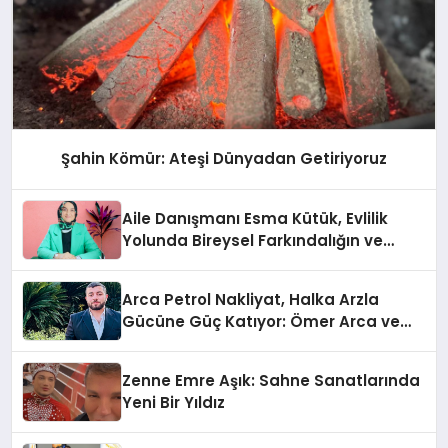
Şahin Kömür: Ateşi Dünyadan Getiriyoruz
Aile Danışmanı Esma Kütük, Evlilik
Yolunda Bireysel Farkındalığın ve
Sınırların Gücünü Anlatıyor
Arca Petrol Nakliyat, Halka Arzla
Gücüne Güç Katıyor: Ömer Arca ve
Mehmet Arca’dan Sektöre Güçlü
Yatırım
Zenne Emre Aşık: Sahne Sanatlarında
Yeni Bir Yıldız