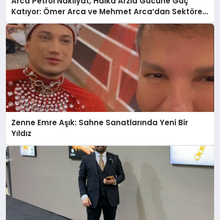
Arca Petrol Nakliyat, Halka Arzla Gücüne Güç
Katıyor: Ömer Arca ve Mehmet Arca’dan Sektöre
Güçlü Yatırım
Zenne Emre Aşık: Sahne Sanatlarında Yeni Bir
Yıldız