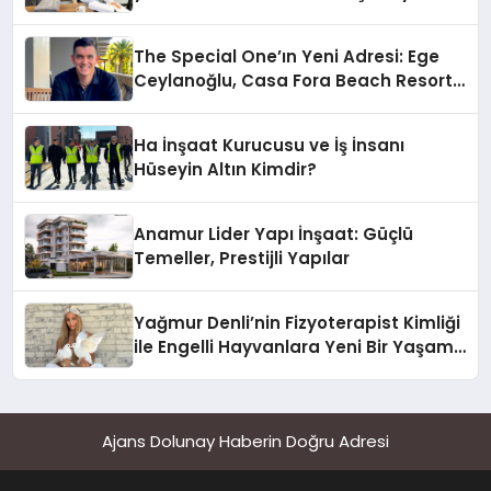
The Special One’ın Yeni Adresi: Ege
Ceylanoğlu, Casa Fora Beach Resort
Hotel’i Zirveye Taşımaya Geliyor!
Ha İnşaat Kurucusu ve İş İnsanı
Hüseyin Altın Kimdir?
Anamur Lider Yapı İnşaat: Güçlü
Temeller, Prestijli Yapılar
Yağmur Denli’nin Fizyoterapist Kimliği
ile Engelli Hayvanlara Yeni Bir Yaşam
Şansı
Ajans Dolunay Haberin Doğru Adresi