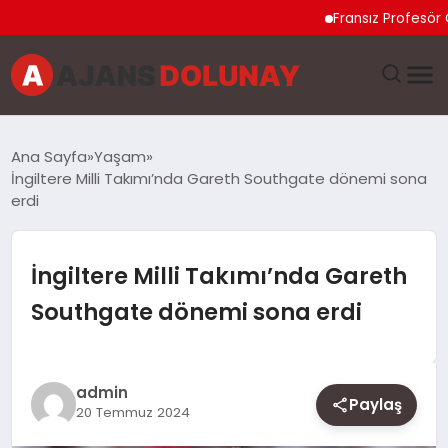
Fransız Profesör Collin
DÜNYA
Ana Sayfa
Yaşam
İngiltere Milli Takımı’nda Gareth Southgate dönemi sona
EĞITIM
erdi
EKONOMI
İngiltere Milli Takımı’nda Gareth
GENEL
Southgate dönemi sona erdi
GÜNCEL
admin
MAGAZIN
Paylaş
20 Temmuz 2024