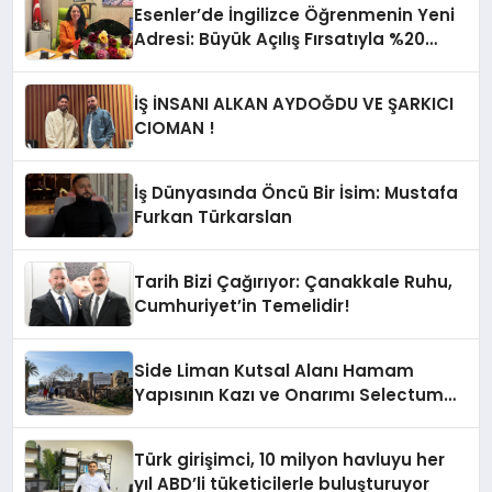
Esenler’de İngilizce Öğrenmenin Yeni
Adresi: Büyük Açılış Fırsatıyla %20
İndirim!
İŞ İNSANI ALKAN AYDOĞDU VE ŞARKICI
CIOMAN !
İş Dünyasında Öncü Bir İsim: Mustafa
Furkan Türkarslan
Tarih Bizi Çağırıyor: Çanakkale Ruhu,
Cumhuriyet’in Temelidir!
Side Liman Kutsal Alanı Hamam
Yapısının Kazı ve Onarımı Selectum
Hotels&Resorts’un da Katkılarıyla
Tamamlandı
Türk girişimci, 10 milyon havluyu her
yıl ABD’li tüketicilerle buluşturuyor