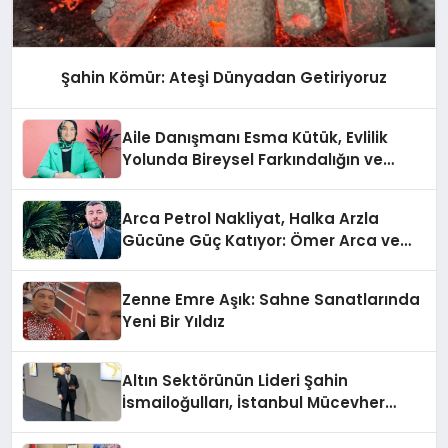
Şahin Kömür: Ateşi Dünyadan Getiriyoruz
Aile Danışmanı Esma Kütük, Evlilik
Yolunda Bireysel Farkındalığın ve
Sınırların Gücünü Anlatıyor
Arca Petrol Nakliyat, Halka Arzla
Gücüne Güç Katıyor: Ömer Arca ve
Mehmet Arca’dan Sektöre Güçlü
Yatırım
Zenne Emre Aşık: Sahne Sanatlarında
Yeni Bir Yıldız
Altın Sektörünün Lideri Şahin
İsmailoğulları, İstanbul Mücevher
Fuarı’nda Parladı ￼