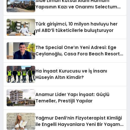
Side Liman Kutsal Alanı Hamam
Yapısının Kazı ve Onarımı Selectum
Hotels&Resorts’un da Katkılarıyla
Tamamlandı
Türk girişimci, 10 milyon havluyu her
yıl ABD’li tüketicilerle buluşturuyor
The Special One’ın Yeni Adresi: Ege
Ceylanoğlu, Casa Fora Beach Resort
Hotel’i Zirveye Taşımaya Geliyor!
Ha İnşaat Kurucusu ve İş İnsanı
Hüseyin Altın Kimdir?
Anamur Lider Yapı İnşaat: Güçlü
Temeller, Prestijli Yapılar
Yağmur Denli’nin Fizyoterapist Kimliği
ile Engelli Hayvanlara Yeni Bir Yaşam