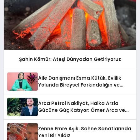
Şahin Kömür: Ateşi Dünyadan Getiriyoruz
Aile Danışmanı Esma Kütük, Evlilik
Yolunda Bireysel Farkındalığın ve
Sınırların Gücünü Anlatıyor
Arca Petrol Nakliyat, Halka Arzla
Gücüne Güç Katıyor: Ömer Arca ve
Mehmet Arca’dan Sektöre Güçlü
Yatırım
Zenne Emre Aşık: Sahne Sanatlarında
Yeni Bir Yıldız