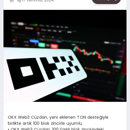
17 Temmuz 2024
SAĞLIK
SIYASET
SPOR
YAŞAM
OKX Web3 Cüzdan, yeni eklenen TON desteğiyle
birlikte artık 100 blok zincirle uyumlu
• OKX Web3 Cüzdan, 100 farklı blok zincirindeki