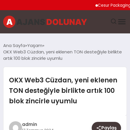
Cesur Packaging, Mısır
DÜNYA
Ana Sayfa
Yaşam
OKX Web3 Cüzdan, yeni eklenen TON desteğiyle birlikte
EĞITIM
artık 100 blok zincirle uyumlu
EKONOMI
OKX Web3 Cüzdan, yeni eklenen
GENEL
TON desteğiyle birlikte artık 100
blok zincirle uyumlu
GÜNCEL
MAGAZIN
admin
Paylaş