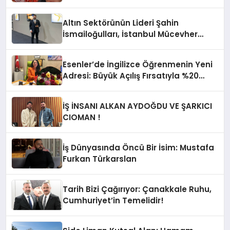
Altın Sektörünün Lideri Şahin
İsmailoğulları, İstanbul Mücevher
Fuarı’nda Parladı ￼
Esenler’de İngilizce Öğrenmenin Yeni
Adresi: Büyük Açılış Fırsatıyla %20
İndirim!
İŞ İNSANI ALKAN AYDOĞDU VE ŞARKICI
CIOMAN !
İş Dünyasında Öncü Bir İsim: Mustafa
Furkan Türkarslan
Tarih Bizi Çağırıyor: Çanakkale Ruhu,
Cumhuriyet’in Temelidir!