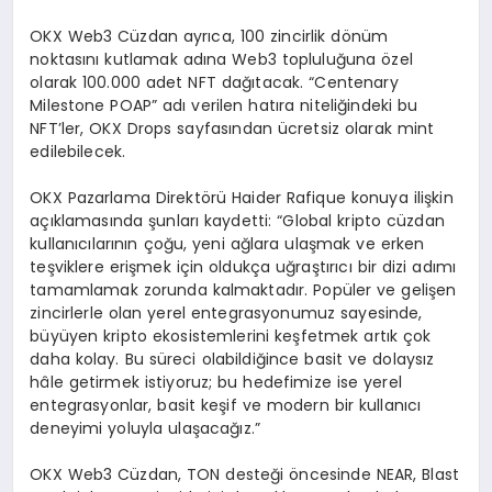
OKX Web3 Cüzdan ayrıca, 100 zincirlik dönüm
noktasını kutlamak adına Web3 topluluğuna özel
olarak 100.000 adet NFT dağıtacak. “Centenary
Milestone POAP” adı verilen hatıra niteliğindeki bu
NFT’ler, OKX Drops sayfasından ücretsiz olarak mint
edilebilecek.
OKX Pazarlama Direktörü Haider Rafique konuya ilişkin
açıklamasında şunları kaydetti: “Global kripto cüzdan
kullanıcılarının çoğu, yeni ağlara ulaşmak ve erken
teşviklere erişmek için oldukça uğraştırıcı bir dizi adımı
tamamlamak zorunda kalmaktadır. Popüler ve gelişen
zincirlerle olan yerel entegrasyonumuz sayesinde,
büyüyen kripto ekosistemlerini keşfetmek artık çok
daha kolay. Bu süreci olabildiğince basit ve dolaysız
hâle getirmek istiyoruz; bu hedefimize ise yerel
entegrasyonlar, basit keşif ve modern bir kullanıcı
deneyimi yoluyla ulaşacağız.”
OKX Web3 Cüzdan, TON desteği öncesinde NEAR, Blast