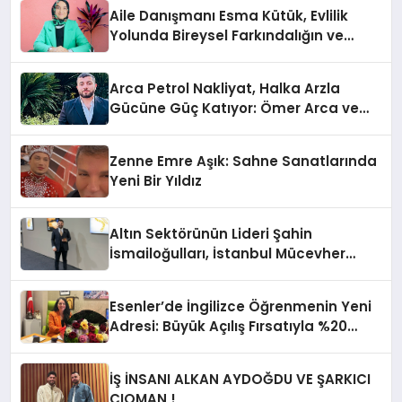
Aile Danışmanı Esma Kütük, Evlilik
Yolunda Bireysel Farkındalığın ve
Sınırların Gücünü Anlatıyor
Arca Petrol Nakliyat, Halka Arzla
Gücüne Güç Katıyor: Ömer Arca ve
Mehmet Arca’dan Sektöre Güçlü
Yatırım
Zenne Emre Aşık: Sahne Sanatlarında
Yeni Bir Yıldız
Altın Sektörünün Lideri Şahin
İsmailoğulları, İstanbul Mücevher
Fuarı’nda Parladı ￼
Esenler’de İngilizce Öğrenmenin Yeni
Adresi: Büyük Açılış Fırsatıyla %20
İndirim!
İŞ İNSANI ALKAN AYDOĞDU VE ŞARKICI
CIOMAN !