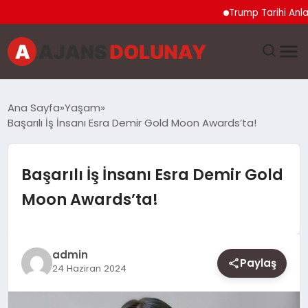
Trump Tarihi Anlaşma 
DÜNYA
Ana Sayfa
Yaşam
Başarılı İş İnsanı Esra Demir Gold Moon Awards’ta!
EĞITIM
EKONOMI
Başarılı İş İnsanı Esra Demir Gold
Moon Awards’ta!
GENEL
GÜNCEL
admin
Paylaş
24 Haziran 2024
MAGAZIN