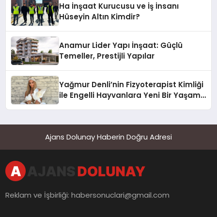
Ha İnşaat Kurucusu ve İş İnsanı
Hüseyin Altın Kimdir?
Anamur Lider Yapı İnşaat: Güçlü
Temeller, Prestijli Yapılar
Yağmur Denli’nin Fizyoterapist Kimliği
ile Engelli Hayvanlara Yeni Bir Yaşam
Şansı
Ajans Dolunay Haberin Doğru Adresi
Reklam ve İşbirliği:
habersonuclari@gmail.com