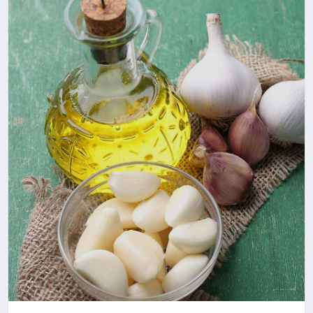
SAĞLIK
SIYASET
SPOR
YAŞAM