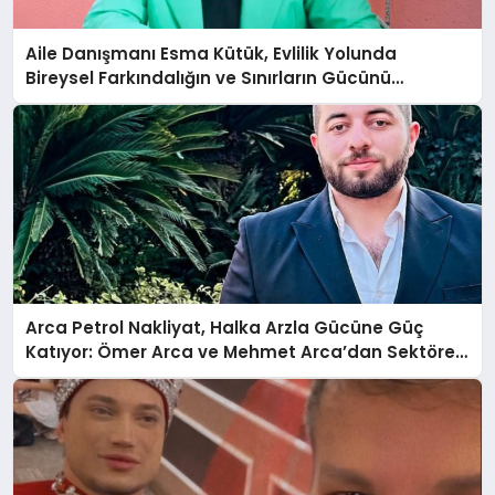
Aile Danışmanı Esma Kütük, Evlilik Yolunda
Bireysel Farkındalığın ve Sınırların Gücünü
Anlatıyor
Arca Petrol Nakliyat, Halka Arzla Gücüne Güç
Katıyor: Ömer Arca ve Mehmet Arca’dan Sektöre
Güçlü Yatırım