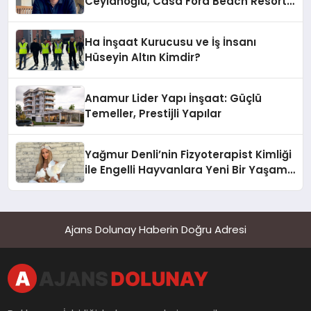
Ceylanoğlu, Casa Fora Beach Resort
Hotel’i Zirveye Taşımaya Geliyor!
Ha İnşaat Kurucusu ve İş İnsanı
Hüseyin Altın Kimdir?
Anamur Lider Yapı İnşaat: Güçlü
Temeller, Prestijli Yapılar
Yağmur Denli’nin Fizyoterapist Kimliği
ile Engelli Hayvanlara Yeni Bir Yaşam
Şansı
Ajans Dolunay Haberin Doğru Adresi