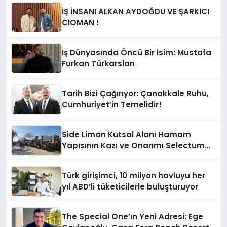
İŞ İNSANI ALKAN AYDOĞDU VE ŞARKICI
CIOMAN !
İş Dünyasında Öncü Bir İsim: Mustafa
Furkan Türkarslan
Tarih Bizi Çağırıyor: Çanakkale Ruhu,
Cumhuriyet’in Temelidir!
Side Liman Kutsal Alanı Hamam
Yapısının Kazı ve Onarımı Selectum
Hotels&Resorts’un da Katkılarıyla
Tamamlandı
Türk girişimci, 10 milyon havluyu her
yıl ABD’li tüketicilerle buluşturuyor
The Special One’ın Yeni Adresi: Ege