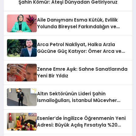
Şahin Kömür: Ateşi Dünyadan Getiriyoruz
Aile Danışmanı Esma Kütük, Evlilik
Yolunda Bireysel Farkındalığın ve
Sınırların Gücünü Anlatıyor
Arca Petrol Nakliyat, Halka Arzla
Gücüne Güç Katıyor: Ömer Arca ve
Mehmet Arca’dan Sektöre Güçlü
Yatırım
Zenne Emre Aşık: Sahne Sanatlarında
Yeni Bir Yıldız
Altın Sektörünün Lideri Şahin
İsmailoğulları, İstanbul Mücevher
Fuarı’nda Parladı ￼
Esenler’de İngilizce Öğrenmenin Yeni
Adresi: Büyük Açılış Fırsatıyla %20
İndirim!