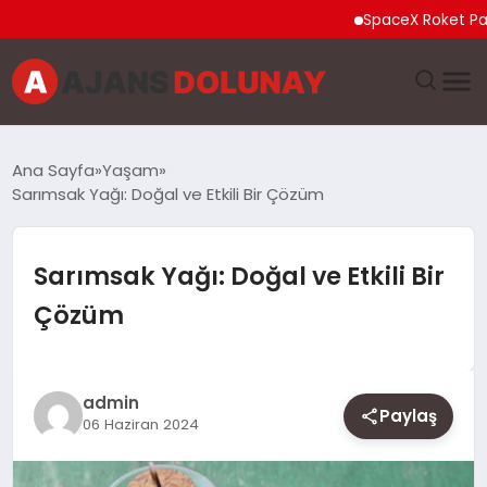
SpaceX Roket Parçası Ay
DÜNYA
Ana Sayfa
Yaşam
Sarımsak Yağı: Doğal ve Etkili Bir Çözüm
EĞITIM
EKONOMI
Sarımsak Yağı: Doğal ve Etkili Bir
Çözüm
GENEL
GÜNCEL
admin
Paylaş
06 Haziran 2024
MAGAZIN