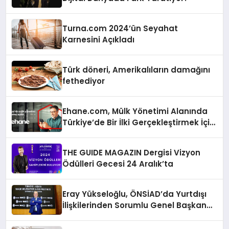
Turna.com 2024’ün Seyahat
Karnesini Açıkladı
Türk döneri, Amerikalıların damağını
fethediyor
Ehane.com, Mülk Yönetimi Alanında
Türkiye’de Bir İlki Gerçekleştirmek İçin
Yayında
THE GUIDE MAGAZIN Dergisi Vizyon
Ödülleri Gecesi 24 Aralık’ta
Eray Yükseloğlu, ÖNSİAD’da Yurtdışı
İlişkilerinden Sorumlu Genel Başkan
Yardımcısı Oldu