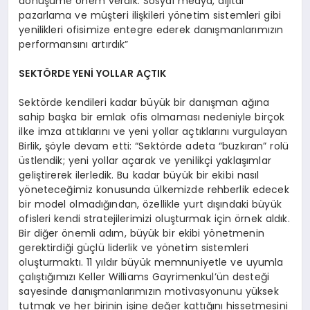
dönüşüme önem verdik. Sosyal medya, dijital
pazarlama ve müşteri ilişkileri yönetim sistemleri gibi
yenilikleri ofisimize entegre ederek danışmanlarımızın
performansını artırdık”
SEKTÖRDE YENİ YOLLAR AÇTIK
Sektörde kendileri kadar büyük bir danışman ağına
sahip başka bir emlak ofis olmaması nedeniyle birçok
ilke imza attıklarını ve yeni yollar açtıklarını vurgulayan
Birlik, şöyle devam etti: “Sektörde adeta “buzkıran” rolü
üstlendik; yeni yollar açarak ve yenilikçi yaklaşımlar
geliştirerek ilerledik. Bu kadar büyük bir ekibi nasıl
yöneteceğimiz konusunda ülkemizde rehberlik edecek
bir model olmadığından, özellikle yurt dışındaki büyük
ofisleri kendi stratejilerimizi oluşturmak için örnek aldık.
Bir diğer önemli adım, büyük bir ekibi yönetmenin
gerektirdiği güçlü liderlik ve yönetim sistemleri
oluşturmaktı. 11 yıldır büyük memnuniyetle ve uyumla
çalıştığımızı Keller Williams Gayrimenkul’ün desteği
sayesinde danışmanlarımızın motivasyonunu yüksek
tutmak ve her birinin işine değer kattığını hissetmesini