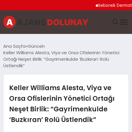
Seboreik Dermatit Ned
DÜNYA
Ana Sayfa
Güncel
Keller Williams Alesta, Viya ve Orsa Ofislerinin Yönetici
EĞITIM
Ortağı Neşet Birlik: “Gayrimenkulde ‘Buzkıran’ Rolü
Üstlendik”
EKONOMI
Keller Williams Alesta, Viya ve
GENEL
Orsa Ofislerinin Yönetici Ortağı
GÜNCEL
Neşet Birlik: “Gayrimenkulde
MAGAZIN
‘Buzkıran’ Rolü Üstlendik”