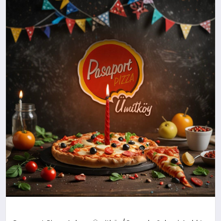
SAĞLIK
SIYASET
SPOR
YAŞAM