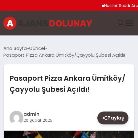
Husiler Suudi Arabista
DÜNYA
Ana Sayfa
Güncel
Pasaport Pizza Ankara Ümitköy/Çayyolu Şubesi Açıldı!
EĞITIM
EKONOMI
Pasaport Pizza Ankara Ümitköy/
Çayyolu Şubesi Açıldı!
GENEL
GÜNCEL
admin
Paylaş
20 Şubat 2025
MAGAZIN