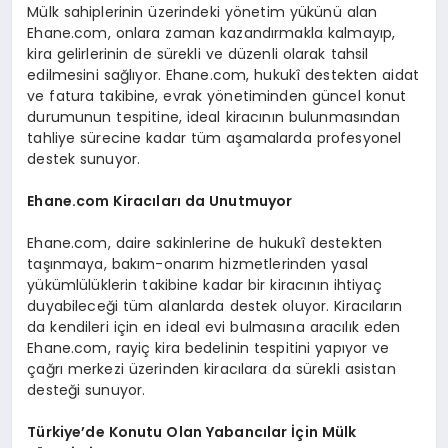
Mülk sahiplerinin üzerindeki yönetim yükünü alan
Ehane.com, onlara zaman kazandırmakla kalmayıp,
kira gelirlerinin de sürekli ve düzenli olarak tahsil
edilmesini sağlıyor. Ehane.com, hukukî destekten aidat
ve fatura takibine, evrak yönetiminden güncel konut
durumunun tespitine, ideal kiracının bulunmasından
tahliye sürecine kadar tüm aşamalarda profesyonel
destek sunuyor.
Ehane.com Kirac
ıları da Unutmuyor
Ehane.com, daire sakinlerine de hukukî destekten
taşınmaya, bakım-onarım hizmetlerinden yasal
yükümlülüklerin takibine kadar bir kiracının ihtiyaç
duyabileceği tüm alanlarda destek oluyor. Kiracıların
da kendileri için en ideal evi bulmasına aracılık eden
Ehane.com, rayiç kira bedelinin tespitini yapıyor ve
çağrı merkezi üzerinden kiracılara da sürekli asistan
desteği sunuyor.
Türkiye
’
de Konutu Olan Yabancılar İç
in M
ülk