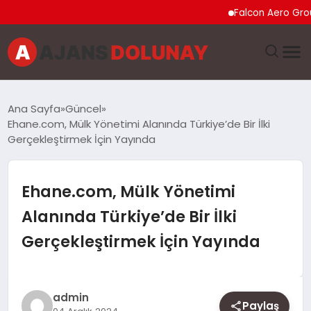
Falcon Aero Group, Küres
DÜNYA
Ana Sayfa
Güncel
Ehane.com, Mülk Yönetimi Alanında Türkiye’de Bir İlki
EĞITIM
Gerçekleştirmek İçin Yayında
EKONOMI
Ehane.com, Mülk Yönetimi
GENEL
Alanında Türkiye’de Bir İlki
Gerçekleştirmek İçin Yayında
GÜNCEL
MAGAZIN
admin
Paylaş