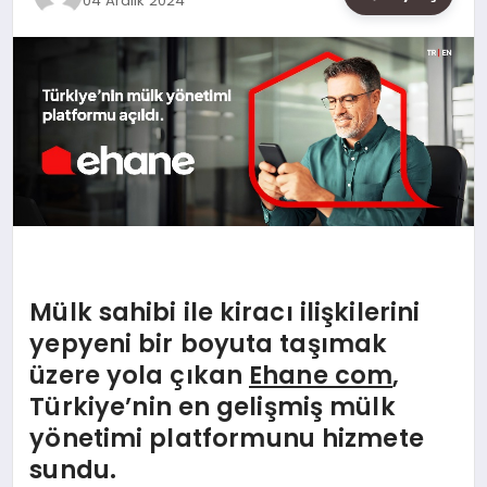
04 Aralık 2024
SAĞLIK
SIYASET
SPOR
YAŞAM
Mülk sahibi ile kiracı ilişkilerini
yepyeni bir boyuta taşımak
üzere yola çı
kan
Ehane com
,
Türkiye
’
nin en gelişmiş mülk
y
ö
netimi platformunu hizmete
sundu.