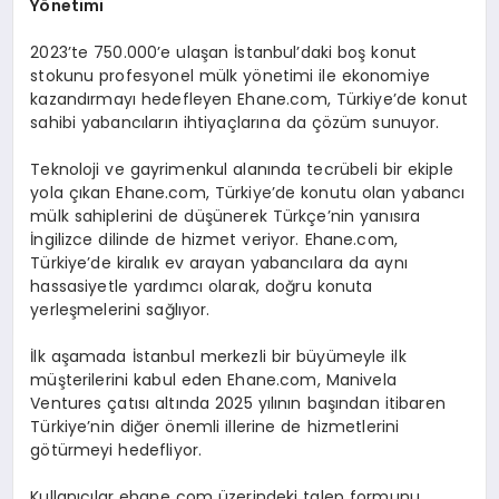
Y
ö
netimi
2023’te 750.000’e ulaşan İstanbul’daki boş konut
stokunu profesyonel mülk yönetimi ile ekonomiye
kazandırmayı hedefleyen Ehane.com, Türkiye’de konut
sahibi yabancıların ihtiyaçlarına da çözüm sunuyor.
Teknoloji ve gayrimenkul alanında tecrübeli bir ekiple
yola çıkan Ehane.com, Türkiye’de konutu olan yabancı
mülk sahiplerini de düşünerek Türkçe’nin yanısıra
İngilizce dilinde de hizmet veriyor. Ehane.com,
Türkiye’de kiralık ev arayan yabancılara da aynı
hassasiyetle yardımcı olarak, doğru konuta
yerleşmelerini sağlıyor.
İlk aşamada İstanbul merkezli bir büyümeyle ilk
müşterilerini kabul eden Ehane.com, Manivela
Ventures çatısı altında 2025 yılının başından itibaren
Türkiye’nin diğer önemli illerine de hizmetlerini
götürmeyi hedefliyor.
Kullanıcılar
ehane com
üzerindeki talep formunu