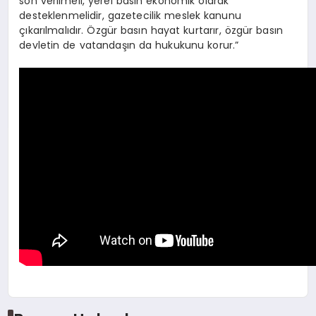
son verilmeli, yerel basın ekonomik olarak
desteklenmelidir, gazetecilik meslek kanunu
çıkarılmalıdır. Özgür basın hayat kurtarır, özgür basın
devletin de vatandaşın da hukukunu korur.”