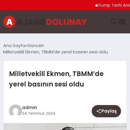
Trump Tarihi Anlaşma
DÜNYA
Ana Sayfa
Güncel
Milletvekili Ekmen, TBMM’de yerel basının sesi oldu
EĞITIM
EKONOMI
Milletvekili Ekmen, TBMM’de
yerel basının sesi oldu
GENEL
GÜNCEL
admin
Paylaş
24 Temmuz 2024
MAGAZIN