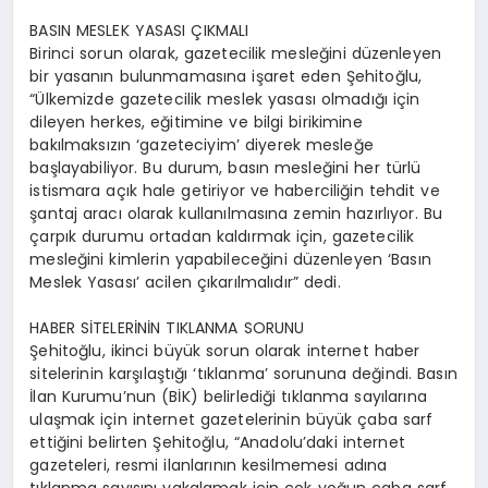
BASIN MESLEK YASASI ÇIKMALI
Birinci sorun olarak, gazetecilik mesleğini düzenleyen
bir yasanın bulunmamasına işaret eden Şehitoğlu,
“Ülkemizde gazetecilik meslek yasası olmadığı için
dileyen herkes, eğitimine ve bilgi birikimine
bakılmaksızın ‘gazeteciyim’ diyerek mesleğe
başlayabiliyor. Bu durum, basın mesleğini her türlü
istismara açık hale getiriyor ve haberciliğin tehdit ve
şantaj aracı olarak kullanılmasına zemin hazırlıyor. Bu
çarpık durumu ortadan kaldırmak için, gazetecilik
mesleğini kimlerin yapabileceğini düzenleyen ‘Basın
Meslek Yasası’ acilen çıkarılmalıdır” dedi.
HABER SİTELERİNİN TIKLANMA SORUNU
Şehitoğlu, ikinci büyük sorun olarak internet haber
sitelerinin karşılaştığı ‘tıklanma’ sorununa değindi. Basın
İlan Kurumu’nun (BİK) belirlediği tıklanma sayılarına
ulaşmak için internet gazetelerinin büyük çaba sarf
ettiğini belirten Şehitoğlu, “Anadolu’daki internet
gazeteleri, resmi ilanlarının kesilmemesi adına