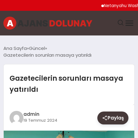
Netanyahu Washingt
DÜNYA
Ana Sayfa
Güncel
Gazetecilerin sorunları masaya yatırıldı
EĞITIM
EKONOMI
Gazetecilerin sorunları masaya
yatırıldı
GENEL
GÜNCEL
admin
Paylaş
19 Temmuz 2024
MAGAZIN