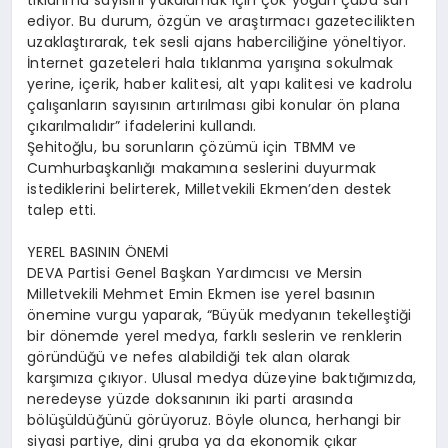
tıklanma sayısını yakalamak için çok yoğun çaba sarf
ediyor. Bu durum, özgün ve araştırmacı gazetecilikten
uzaklaştırarak, tek sesli ajans haberciliğine yöneltiyor.
İnternet gazeteleri hala tıklanma yarışına sokulmak
yerine, içerik, haber kalitesi, alt yapı kalitesi ve kadrolu
çalışanların sayısının artırılması gibi konular ön plana
çıkarılmalıdır” ifadelerini kullandı.
Şehitoğlu, bu sorunların çözümü için TBMM ve
Cumhurbaşkanlığı makamına seslerini duyurmak
istediklerini belirterek, Milletvekili Ekmen’den destek
talep etti.
YEREL BASININ ÖNEMİ
DEVA Partisi Genel Başkan Yardımcısı ve Mersin
Milletvekili Mehmet Emin Ekmen ise yerel basının
önemine vurgu yaparak, “Büyük medyanın tekelleştiği
bir dönemde yerel medya, farklı seslerin ve renklerin
göründüğü ve nefes alabildiği tek alan olarak
karşımıza çıkıyor. Ulusal medya düzeyine baktığımızda,
neredeyse yüzde doksanının iki parti arasında
bölüşüldüğünü görüyoruz. Böyle olunca, herhangi bir
siyasi partiye, dini gruba ya da ekonomik çıkar