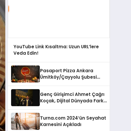
YouTube Link Kısaltma: Uzun URL’lere
Veda Edin!
Pasaport Pizza Ankara
Ümitköy/Çayyolu Şubesi
Açıldı!
Genç Girişimci Ahmet Çağrı
Koçak, Dijital Dünyada Fark
Yaratıyor!
Turna.com 2024’ün Seyahat
Karnesini Açıkladı