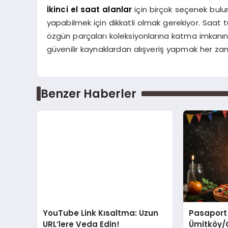
İkinci el saat alanlar
için birçok seçenek bul
yapabilmek için dikkatli olmak gerekiyor. Saat 
özgün parçaları koleksiyonlarına katma imkanına
güvenilir kaynaklardan alışveriş yapmak her za
Benzer Haberler
YouTube Link Kısaltma: Uzun
Pasaport
URL’lere Veda Edin!
Ümitköy/