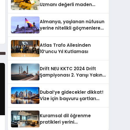
Uzmanı değerli maden
yatırımcılarını uyardı!
Almanya, yaşlanan nüfusun
yerine nitelikli göçmenlere
kapılarını açıyor
Atlas Trafo Ailesinden
10’uncu Yıl Kutlaması
Drift NEU KKTC 2024 Drift
Şampiyonası 2. Yarışı Yakın
Doğu Kampüsünde
Gerçekleştirildi
Dubai’ye gidecekler dikkat!
Vize için başvuru şartları
değişti
Kuramsal dil öğrenme
pratikleri yerini
performansa dayalı