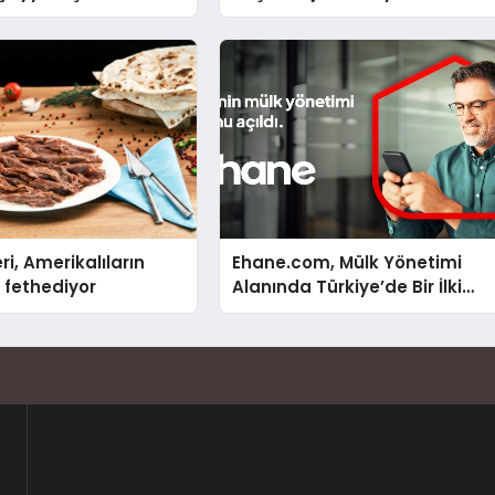
Yaratıyor!
ri, Amerikalıların
Ehane.com, Mülk Yönetimi
 fethediyor
Alanında Türkiye’de Bir İlki
Gerçekleştirmek İçin Yayında