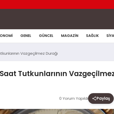
KONOMI
GENEL
GÜNCEL
MAGAZIN
SAĞLIK
SIY
 Tutkunlarının Vazgeçilmez Durağı
r: Saat Tutkunlarının Vazgeçilme
0 Yorum Yapıldı
Paylaş