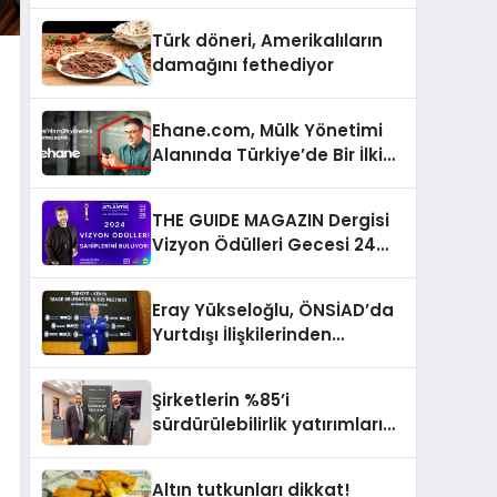
Türk döneri, Amerikalıların
damağını fethediyor
Ehane.com, Mülk Yönetimi
Alanında Türkiye’de Bir İlki
Gerçekleştirmek İçin
Yayında
THE GUIDE MAGAZIN Dergisi
Vizyon Ödülleri Gecesi 24
Aralık’ta
Eray Yükseloğlu, ÖNSİAD’da
Yurtdışı İlişkilerinden
Sorumlu Genel Başkan
Yardımcısı Oldu
Şirketlerin %85’i
sürdürülebilirlik yatırımlarını
artırdı
Altın tutkunları dikkat!