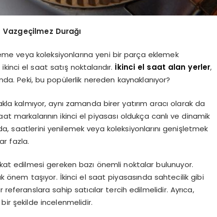
ın Vazgeçilmez Durağı
ileme veya koleksiyonlarına yeni bir parça eklemek
 ikinci el saat satış noktalarıdır.
İkinci el saat alan yerler
,
a. Peki, bu popülerlik nereden kaynaklanıyor?
makla kalmıyor, aynı zamanda birer yatırım aracı olarak da
aat markalarının ikinci el piyasası oldukça canlı ve dinamik
a, saatlerini yenilemek veya koleksiyonlarını genişletmek
r fazla.
dikkat edilmesi gereken bazı önemli noktalar bulunuyor.
ak önem taşıyor. İkinci el saat piyasasında sahtecilik gibi
ir referanslara sahip satıcılar tercih edilmelidir. Ayrıca,
bir şekilde incelenmelidir.