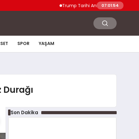
Trump Tarihi Anlaşma Duyurdu Hamas ve
07:01:55
ASET
SPOR
YAŞAM
z Durağı
Son Dakika