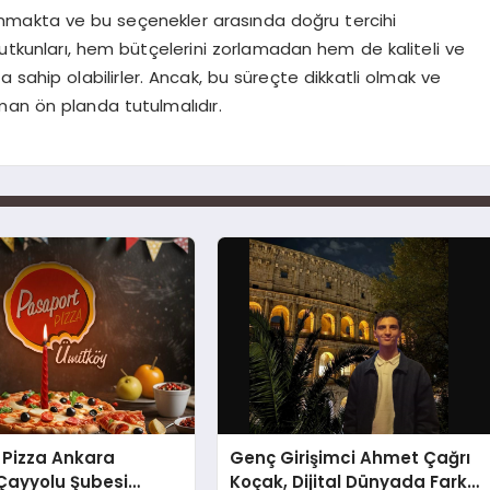
unmakta ve bu seçenekler arasında doğru tercihi
tutkunları, hem bütçelerini zorlamadan hem de kaliteli ve
 sahip olabilirler. Ancak, bu süreçte dikkatli olmak ve
man ön planda tutulmalıdır.
 Pizza Ankara
Genç Girişimci Ahmet Çağrı
Çayyolu Şubesi
Koçak, Dijital Dünyada Fark