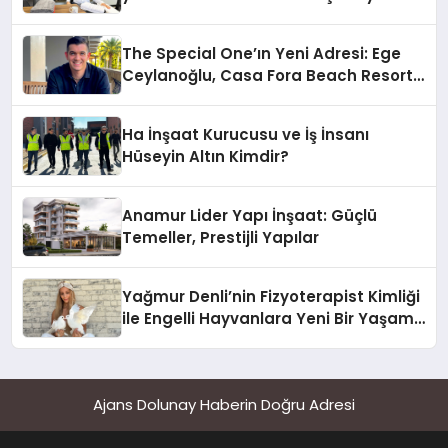
The Special One’ın Yeni Adresi: Ege
Ceylanoğlu, Casa Fora Beach Resort
Hotel’i Zirveye Taşımaya Geliyor!
Ha İnşaat Kurucusu ve İş İnsanı
Hüseyin Altın Kimdir?
Anamur Lider Yapı İnşaat: Güçlü
Temeller, Prestijli Yapılar
Yağmur Denli’nin Fizyoterapist Kimliği
ile Engelli Hayvanlara Yeni Bir Yaşam
Şansı
Ajans Dolunay Haberin Doğru Adresi