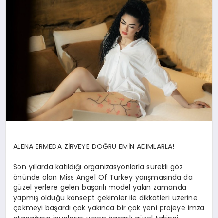
SAĞLIK
SIYASET
SPOR
YAŞAM
ALENA ERMEDA ZİRVEYE DOĞRU EMİN ADIMLARLA!
Son yıllarda katıldığı organizasyonlarla sürekli göz
önünde olan Miss Angel Of Turkey yarışmasında da
güzel yerlere gelen başarılı model yakın zamanda
yapmış olduğu konsept çekimler ile dikkatleri üzerine
çekmeyi başardı çok yakında bir çok yeni projeye imza
atacağının ipuçlarını veren başarılı güzel takipçi