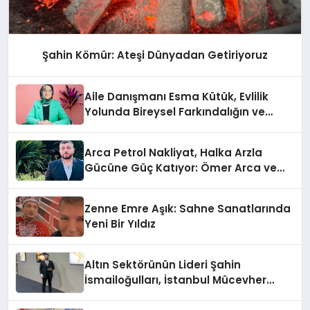
Şahin Kömür: Ateşi Dünyadan Getiriyoruz
Aile Danışmanı Esma Kütük, Evlilik
Yolunda Bireysel Farkındalığın ve
Sınırların Gücünü Anlatıyor
Arca Petrol Nakliyat, Halka Arzla
Gücüne Güç Katıyor: Ömer Arca ve
Mehmet Arca’dan Sektöre Güçlü
Yatırım
Zenne Emre Aşık: Sahne Sanatlarında
Yeni Bir Yıldız
Altın Sektörünün Lideri Şahin
İsmailoğulları, İstanbul Mücevher
Fuarı’nda Parladı ￼