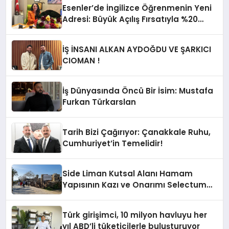
Esenler’de İngilizce Öğrenmenin Yeni
Adresi: Büyük Açılış Fırsatıyla %20
İndirim!
İŞ İNSANI ALKAN AYDOĞDU VE ŞARKICI
CIOMAN !
İş Dünyasında Öncü Bir İsim: Mustafa
Furkan Türkarslan
Tarih Bizi Çağırıyor: Çanakkale Ruhu,
Cumhuriyet’in Temelidir!
Side Liman Kutsal Alanı Hamam
Yapısının Kazı ve Onarımı Selectum
Hotels&Resorts’un da Katkılarıyla
Tamamlandı
Türk girişimci, 10 milyon havluyu her
yıl ABD’li tüketicilerle buluşturuyor