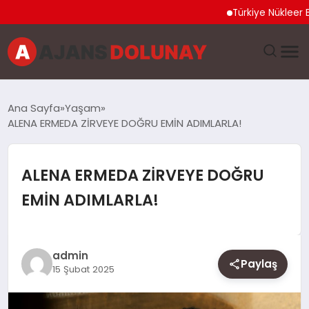
Türkiye Nükleer Bilim 
DÜNYA
Ana Sayfa
Yaşam
ALENA ERMEDA ZİRVEYE DOĞRU EMİN ADIMLARLA!
EĞITIM
EKONOMI
ALENA ERMEDA ZİRVEYE DOĞRU
EMİN ADIMLARLA!
GENEL
GÜNCEL
admin
Paylaş
15 Şubat 2025
MAGAZIN