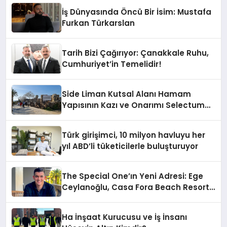
İş Dünyasında Öncü Bir İsim: Mustafa
Furkan Türkarslan
Tarih Bizi Çağırıyor: Çanakkale Ruhu,
Cumhuriyet’in Temelidir!
Side Liman Kutsal Alanı Hamam
Yapısının Kazı ve Onarımı Selectum
Hotels&Resorts’un da Katkılarıyla
Tamamlandı
Türk girişimci, 10 milyon havluyu her
yıl ABD’li tüketicilerle buluşturuyor
The Special One’ın Yeni Adresi: Ege
Ceylanoğlu, Casa Fora Beach Resort
Hotel’i Zirveye Taşımaya Geliyor!
Ha İnşaat Kurucusu ve İş İnsanı