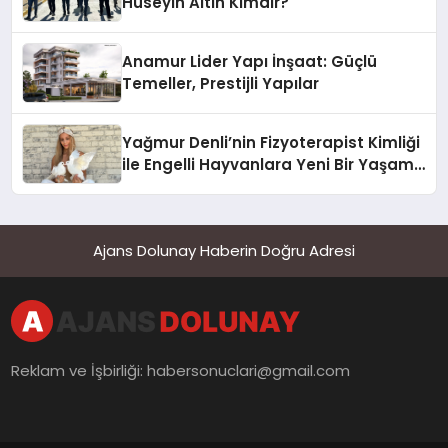
Hüseyin Altın Kimdir?
Anamur Lider Yapı İnşaat: Güçlü
Temeller, Prestijli Yapılar
Yağmur Denli’nin Fizyoterapist Kimliği
ile Engelli Hayvanlara Yeni Bir Yaşam
Şansı
Ajans Dolunay Haberin Doğru Adresi
Reklam ve İşbirliği:
habersonuclari@gmail.com