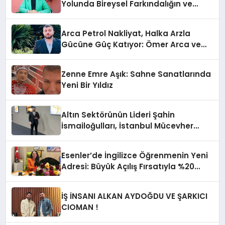
Yolunda Bireysel Farkındalığın ve
Sınırların Gücünü Anlatıyor
Arca Petrol Nakliyat, Halka Arzla
Gücüne Güç Katıyor: Ömer Arca ve
Mehmet Arca’dan Sektöre Güçlü
Yatırım
Zenne Emre Aşık: Sahne Sanatlarında
Yeni Bir Yıldız
Altın Sektörünün Lideri Şahin
İsmailoğulları, İstanbul Mücevher
Fuarı’nda Parladı ￼
Esenler’de İngilizce Öğrenmenin Yeni
Adresi: Büyük Açılış Fırsatıyla %20
İndirim!
İŞ İNSANI ALKAN AYDOĞDU VE ŞARKICI
CIOMAN !