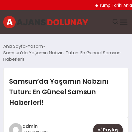
Trump Tarihi Anlaşma 
DÜNYA
Ana Sayfa
Yaşam
Samsun’da Yaşamın Nabzını Tutun: En Güncel Samsun
EĞITIM
Haberleri!
EKONOMI
Samsun’da Yaşamın Nabzını
GENEL
Tutun: En Güncel Samsun
Haberleri!
GÜNCEL
MAGAZIN
admin
Paylaş