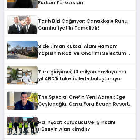
Furkan Türkarslan
Tarih Bizi Çağırıyor: Çanakkale Ruhu,
Cumhuriyet’in Temelidir!
Side Liman Kutsal Alanı Hamam
Yapısının Kazı ve Onarımı Selectum
Hotels&Resorts’un da Katkılarıyla
Tamamlandı
Türk girişimci, 10 milyon havluyu her
yıl ABD’li tüketicilerle buluşturuyor
The Special One’ın Yeni Adresi: Ege
Ceylanoğlu, Casa Fora Beach Resort
Hotel’i Zirveye Taşımaya Geliyor!
Ha İnşaat Kurucusu ve İş İnsanı
Hüseyin Altın Kimdir?