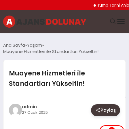
Trump Tarihi Anlaşma 
DÜNYA
Ana Sayfa
Yaşam
Muayene Hizmetleri ile Standartları Yükseltin!
EĞITIM
EKONOMI
Muayene Hizmetleri ile
Standartları Yükseltin!
GENEL
GÜNCEL
admin
Paylaş
27 Ocak 2025
MAGAZIN