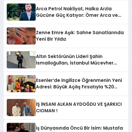
Arca Petrol Nakliyat, Halka Arzla
Gücüne Güç Katıyor: Ömer Arca ve
Mehmet Arca’dan Sektöre Güçlü
Yatırım
Zenne Emre Aşık: Sahne Sanatlarında
Yeni Bir Yıldız
Altın Sektörünün Lideri Şahin
İsmailoğulları, İstanbul Mücevher
Fuarı’nda Parladı ￼
Esenler’de İngilizce Öğrenmenin Yeni
Adresi: Büyük Açılış Fırsatıyla %20
İndirim!
İŞ İNSANI ALKAN AYDOĞDU VE ŞARKICI
CIOMAN !
İş Dünyasında Öncü Bir İsim: Mustafa