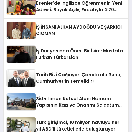
Esenler’de İngilizce Öğrenmenin Yeni
Adresi: Büyük Açılış Fırsatıyla %20
İndirim!
İŞ İNSANI ALKAN AYDOĞDU VE ŞARKICI
CIOMAN !
İş Dünyasında Öncü Bir İsim: Mustafa
Furkan Türkarslan
Tarih Bizi Çağırıyor: Çanakkale Ruhu,
Cumhuriyet’in Temelidir!
Side Liman Kutsal Alanı Hamam
Yapısının Kazı ve Onarımı Selectum
Hotels&Resorts’un da Katkılarıyla
Tamamlandı
Türk girişimci, 10 milyon havluyu her
yıl ABD’li tüketicilerle buluşturuyor