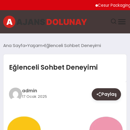
Cesur Packaging, Mısır
DÜNYA
Ana Sayfa
Yaşam
Eğlenceli Sohbet Deneyimi
EĞITIM
Eğlenceli Sohbet Deneyimi
EKONOMI
GENEL
admin
Paylaş
17 Ocak 2025
GÜNCEL
MAGAZIN