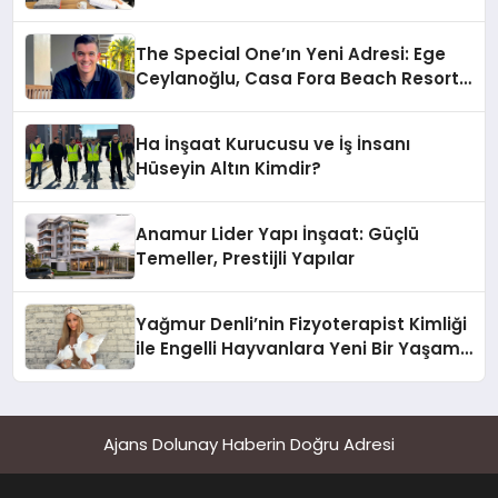
The Special One’ın Yeni Adresi: Ege
Ceylanoğlu, Casa Fora Beach Resort
Hotel’i Zirveye Taşımaya Geliyor!
Ha İnşaat Kurucusu ve İş İnsanı
Hüseyin Altın Kimdir?
Anamur Lider Yapı İnşaat: Güçlü
Temeller, Prestijli Yapılar
Yağmur Denli’nin Fizyoterapist Kimliği
ile Engelli Hayvanlara Yeni Bir Yaşam
Şansı
Ajans Dolunay Haberin Doğru Adresi