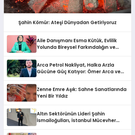
Şahin Kömür: Ateşi Dünyadan Getiriyoruz
Aile Danışmanı Esma Kütük, Evlilik
Yolunda Bireysel Farkındalığın ve
Sınırların Gücünü Anlatıyor
Arca Petrol Nakliyat, Halka Arzla
Gücüne Güç Katıyor: Ömer Arca ve
Mehmet Arca’dan Sektöre Güçlü
Yatırım
Zenne Emre Aşık: Sahne Sanatlarında
Yeni Bir Yıldız
Altın Sektörünün Lideri Şahin
İsmailoğulları, İstanbul Mücevher
Fuarı’nda Parladı ￼