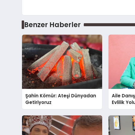
Benzer Haberler
Şahin Kömür: Ateşi Dünyadan
Aile Danı
Getiriyoruz
Evlilik Yo
Farkındalı
Gücünü A