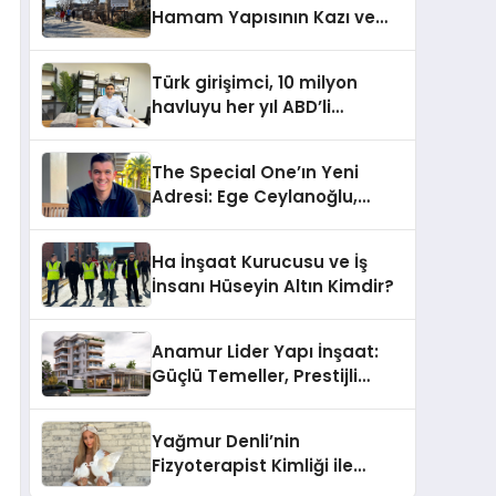
Hamam Yapısının Kazı ve
Onarımı Selectum
Hotels&Resorts’un da
Türk girişimci, 10 milyon
Katkılarıyla Tamamlandı
havluyu her yıl ABD’li
tüketicilerle buluşturuyor
The Special One’ın Yeni
Adresi: Ege Ceylanoğlu,
Casa Fora Beach Resort
Hotel’i Zirveye Taşımaya
Ha İnşaat Kurucusu ve İş
Geliyor!
İnsanı Hüseyin Altın Kimdir?
Anamur Lider Yapı İnşaat:
Güçlü Temeller, Prestijli
Yapılar
Yağmur Denli’nin
Fizyoterapist Kimliği ile
Engelli Hayvanlara Yeni Bir