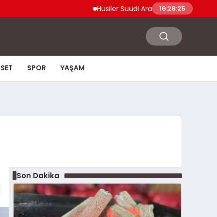
Husiler Suudi Arabistan Necran Havalimanı’
16:28:26
ASET
SPOR
YAŞAM
Son Dakika