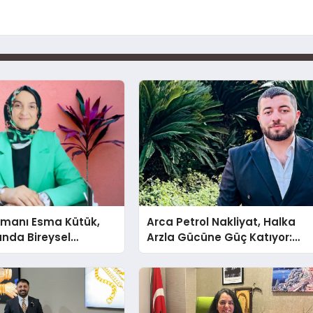
şmanı Esma Kütük,
Arca Petrol Nakliyat, Halka
lunda Bireysel
Arzla Gücüne Güç Katıyor:
ğın ve Sınırların
Ömer Arca ve Mehmet
nlatıyor
Arca’dan Sektöre Güçlü
Yatırım