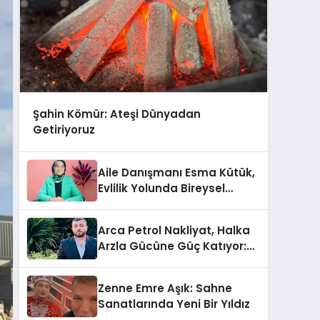
Şahin Kömür: Ateşi Dünyadan
Getiriyoruz
Aile Danışmanı Esma Kütük,
Evlilik Yolunda Bireysel
Farkındalığın ve Sınırların
Gücünü Anlatıyor
Arca Petrol Nakliyat, Halka
Arzla Gücüne Güç Katıyor:
Ömer Arca ve Mehmet
Arca’dan Sektöre Güçlü
Zenne Emre Aşık: Sahne
Yatırım
Sanatlarında Yeni Bir Yıldız