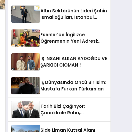
Altın Sektörünün Lideri Şahin
İsmailoğulları, İstanbul
Mücevher Fuarı’nda Parladı ￼
Esenler’de İngilizce
Öğrenmenin Yeni Adresi:
Büyük Açılış Fırsatıyla %20
İndirim!
İŞ İNSANI ALKAN AYDOĞDU VE
ŞARKICI CIOMAN !
İş Dünyasında Öncü Bir İsim:
Mustafa Furkan Türkarslan
Tarih Bizi Çağırıyor:
Çanakkale Ruhu,
Cumhuriyet’in Temelidir!
Side Liman Kutsal Alanı