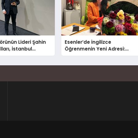
törünün Lideri Şahin
Esenler’de İngilizce
ları, İstanbul
Öğrenmenin Yeni Adresi:
Fuarı’nda Parladı ￼
Büyük Açılış Fırsatıyla %20
İndirim!