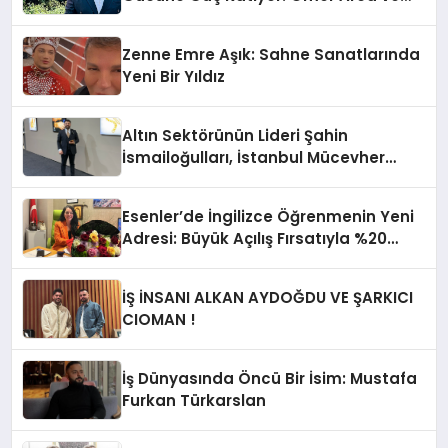
Mehmet Arca’dan Sektöre Güçlü
Yatırım
Zenne Emre Aşık: Sahne Sanatlarında
Yeni Bir Yıldız
Altın Sektörünün Lideri Şahin
İsmailoğulları, İstanbul Mücevher
Fuarı’nda Parladı ￼
Esenler’de İngilizce Öğrenmenin Yeni
Adresi: Büyük Açılış Fırsatıyla %20
İndirim!
İŞ İNSANI ALKAN AYDOĞDU VE ŞARKICI
CIOMAN !
İş Dünyasında Öncü Bir İsim: Mustafa
Furkan Türkarslan