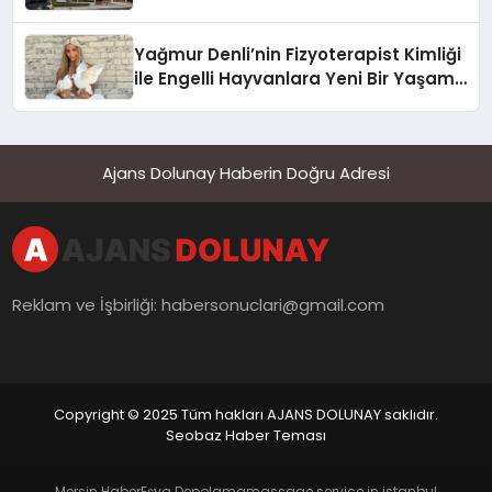
Yağmur Denli’nin Fizyoterapist Kimliği
ile Engelli Hayvanlara Yeni Bir Yaşam
Şansı
Ajans Dolunay Haberin Doğru Adresi
Reklam ve İşbirliği:
habersonuclari@gmail.com
Copyright © 2025 Tüm hakları AJANS DOLUNAY saklıdır.
Seobaz Haber Teması
Mersin Haber
Eşya Depolama
massage service in istanbul