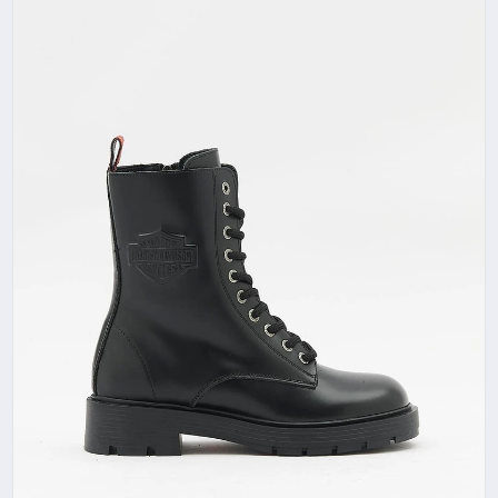
SAĞLIK
SIYASET
SPOR
YAŞAM