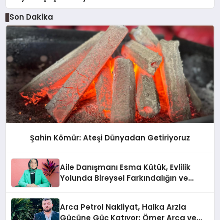
Son Dakika
Şahin Kömür: Ateşi Dünyadan Getiriyoruz
Aile Danışmanı Esma Kütük, Evlilik
Yolunda Bireysel Farkındalığın ve
Sınırların Gücünü Anlatıyor
Arca Petrol Nakliyat, Halka Arzla
Gücüne Güç Katıyor: Ömer Arca ve