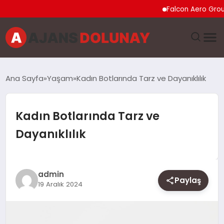
Falcon Aero Group, Küre
DÜNYA
Ana Sayfa
Yaşam
Kadın Botlarında Tarz ve Dayanıklılık
EĞITIM
Kadın Botlarında Tarz ve
EKONOMI
Dayanıklılık
GENEL
GÜNCEL
admin
Paylaş
19 Aralık 2024
MAGAZIN