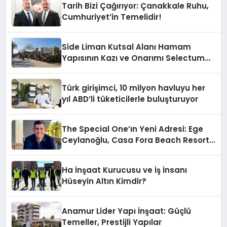
Tarih Bizi Çağırıyor: Çanakkale Ruhu,
Cumhuriyet’in Temelidir!
Side Liman Kutsal Alanı Hamam
Yapısının Kazı ve Onarımı Selectum
Hotels&Resorts’un da Katkılarıyla
Tamamlandı
Türk girişimci, 10 milyon havluyu her
yıl ABD’li tüketicilerle buluşturuyor
The Special One’ın Yeni Adresi: Ege
Ceylanoğlu, Casa Fora Beach Resort
Hotel’i Zirveye Taşımaya Geliyor!
Ha İnşaat Kurucusu ve İş İnsanı
Hüseyin Altın Kimdir?
Anamur Lider Yapı İnşaat: Güçlü
Temeller, Prestijli Yapılar