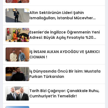
Altın Sektörünün Lideri Şahin
İsmailoğulları, İstanbul Mücevher
Fuarı’nda Parladı ￼
Esenler’de İngilizce Öğrenmenin Yeni
Adresi: Büyük Açılış Fırsatıyla %20
İndirim!
İŞ İNSANI ALKAN AYDOĞDU VE ŞARKICI
CIOMAN !
İş Dünyasında Öncü Bir İsim: Mustafa
Furkan Türkarslan
Tarih Bizi Çağırıyor: Çanakkale Ruhu,
Cumhuriyet’in Temelidir!