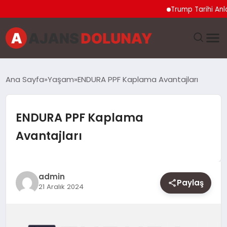
Trump Tarihi Anlaşma
DÜNYA
Ana Sayfa
Yaşam
ENDURA PPF Kaplama Avantajları
EĞITIM
ENDURA PPF Kaplama
EKONOMI
Avantajları
GENEL
GÜNCEL
admin
Paylaş
21 Aralık 2024
MAGAZIN