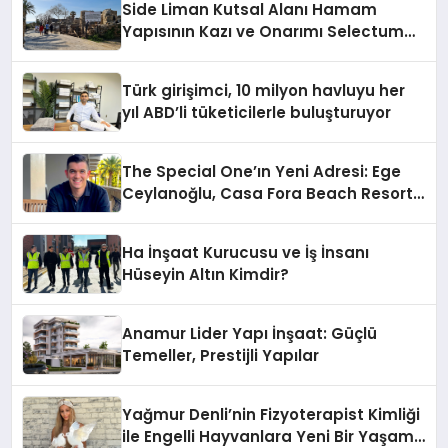
Side Liman Kutsal Alanı Hamam
Yapısının Kazı ve Onarımı Selectum
Hotels&Resorts’un da Katkılarıyla
Tamamlandı
Türk girişimci, 10 milyon havluyu her
yıl ABD’li tüketicilerle buluşturuyor
The Special One’ın Yeni Adresi: Ege
Ceylanoğlu, Casa Fora Beach Resort
Hotel’i Zirveye Taşımaya Geliyor!
Ha İnşaat Kurucusu ve İş İnsanı
Hüseyin Altın Kimdir?
Anamur Lider Yapı İnşaat: Güçlü
Temeller, Prestijli Yapılar
Yağmur Denli’nin Fizyoterapist Kimliği
ile Engelli Hayvanlara Yeni Bir Yaşam