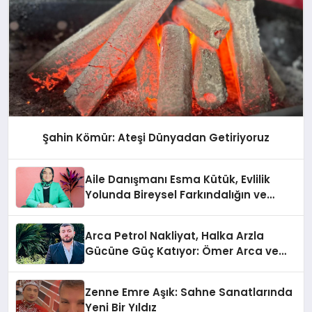
Şahin Kömür: Ateşi Dünyadan Getiriyoruz
Aile Danışmanı Esma Kütük, Evlilik
Yolunda Bireysel Farkındalığın ve
Sınırların Gücünü Anlatıyor
Arca Petrol Nakliyat, Halka Arzla
Gücüne Güç Katıyor: Ömer Arca ve
Mehmet Arca’dan Sektöre Güçlü
Yatırım
Zenne Emre Aşık: Sahne Sanatlarında
Yeni Bir Yıldız