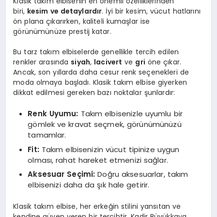
Klasik takım elbisenin en önemli özelliklerinden
biri,
kesim ve detaylardır
. İyi bir kesim, vücut hatlarını
ön plana çıkarırken, kaliteli kumaşlar ise
görünümünüze prestij katar.
Bu tarz takım elbiselerde genellikle tercih edilen
renkler arasında
siyah
,
lacivert
ve
gri
öne çıkar.
Ancak, son yıllarda daha cesur renk seçenekleri de
moda olmaya başladı. Klasik takım elbise giyerken
dikkat edilmesi gereken bazı noktalar şunlardır:
Renk Uyumu:
Takım elbisenizle uyumlu bir
gömlek ve kravat seçmek, görünümünüzü
tamamlar.
Fit:
Takım elbisenizin vücut tipinize uygun
olması, rahat hareket etmenizi sağlar.
Aksesuar Seçimi:
Doğru aksesuarlar, takım
elbisenizi daha da şık hale getirir.
Klasik takım elbise, her erkeğin stilini yansıtan ve
kendine güven veren bir tercihtir. Kadir Büyükkaya