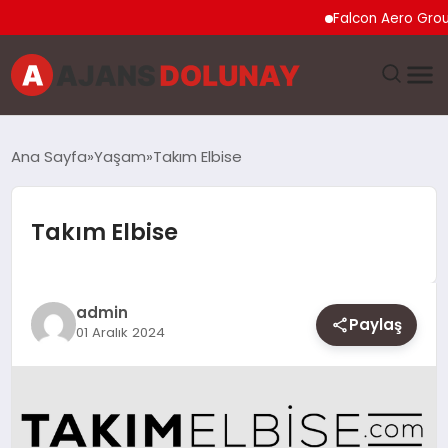
Falcon Aero Group, Küre
DÜNYA
Ana Sayfa
Yaşam
Takım Elbise
EĞITIM
Takım Elbise
EKONOMI
GENEL
admin
Paylaş
01 Aralık 2024
GÜNCEL
MAGAZIN