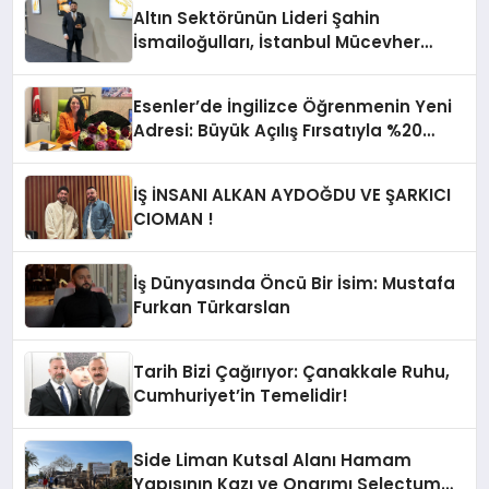
Altın Sektörünün Lideri Şahin
İsmailoğulları, İstanbul Mücevher
Fuarı’nda Parladı ￼
Esenler’de İngilizce Öğrenmenin Yeni
Adresi: Büyük Açılış Fırsatıyla %20
İndirim!
İŞ İNSANI ALKAN AYDOĞDU VE ŞARKICI
CIOMAN !
İş Dünyasında Öncü Bir İsim: Mustafa
Furkan Türkarslan
Tarih Bizi Çağırıyor: Çanakkale Ruhu,
Cumhuriyet’in Temelidir!
Side Liman Kutsal Alanı Hamam
Yapısının Kazı ve Onarımı Selectum