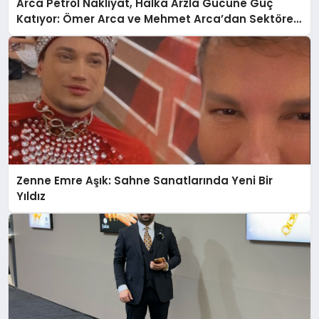
Arca Petrol Nakliyat, Halka Arzla Gücüne Güç
Katıyor: Ömer Arca ve Mehmet Arca’dan Sektöre
Güçlü Yatırım
Zenne Emre Aşık: Sahne Sanatlarında Yeni Bir
Yıldız