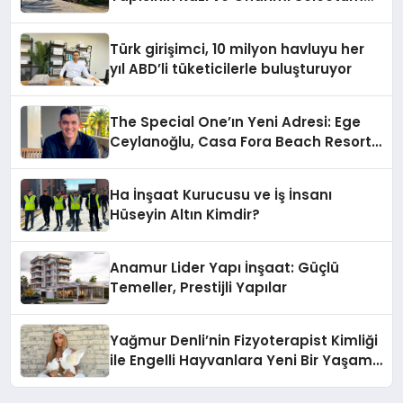
Hotels&Resorts’un da Katkılarıyla
Tamamlandı
Türk girişimci, 10 milyon havluyu her
yıl ABD’li tüketicilerle buluşturuyor
The Special One’ın Yeni Adresi: Ege
Ceylanoğlu, Casa Fora Beach Resort
Hotel’i Zirveye Taşımaya Geliyor!
Ha İnşaat Kurucusu ve İş İnsanı
Hüseyin Altın Kimdir?
Anamur Lider Yapı İnşaat: Güçlü
Temeller, Prestijli Yapılar
Yağmur Denli’nin Fizyoterapist Kimliği
ile Engelli Hayvanlara Yeni Bir Yaşam
Şansı