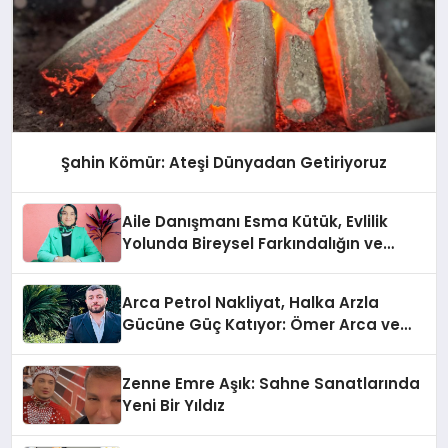
Şahin Kömür: Ateşi Dünyadan Getiriyoruz
Aile Danışmanı Esma Kütük, Evlilik
Yolunda Bireysel Farkındalığın ve
Sınırların Gücünü Anlatıyor
Arca Petrol Nakliyat, Halka Arzla
Gücüne Güç Katıyor: Ömer Arca ve
Mehmet Arca’dan Sektöre Güçlü
Yatırım
Zenne Emre Aşık: Sahne Sanatlarında
Yeni Bir Yıldız