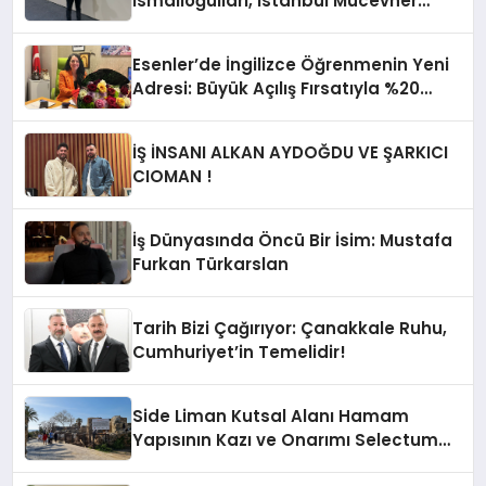
İsmailoğulları, İstanbul Mücevher
Fuarı’nda Parladı ￼
Esenler’de İngilizce Öğrenmenin Yeni
Adresi: Büyük Açılış Fırsatıyla %20
İndirim!
İŞ İNSANI ALKAN AYDOĞDU VE ŞARKICI
CIOMAN !
İş Dünyasında Öncü Bir İsim: Mustafa
Furkan Türkarslan
Tarih Bizi Çağırıyor: Çanakkale Ruhu,
Cumhuriyet’in Temelidir!
Side Liman Kutsal Alanı Hamam
Yapısının Kazı ve Onarımı Selectum
Hotels&Resorts’un da Katkılarıyla