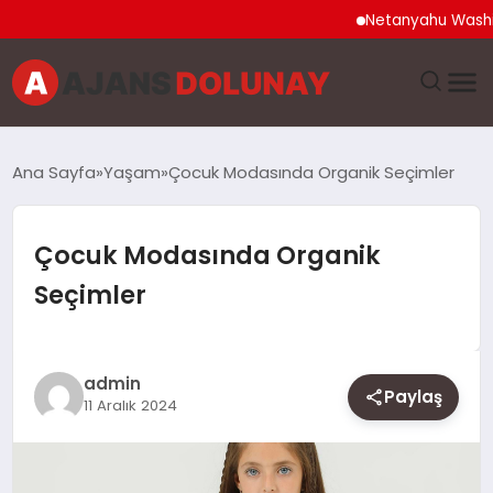
Netanyahu Washington 
DÜNYA
Ana Sayfa
Yaşam
Çocuk Modasında Organik Seçimler
EĞITIM
Çocuk Modasında Organik
EKONOMI
Seçimler
GENEL
GÜNCEL
admin
Paylaş
11 Aralık 2024
MAGAZIN