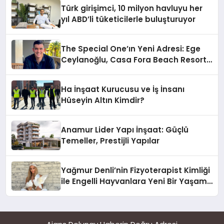
Tamamlandı
Türk girişimci, 10 milyon havluyu her
yıl ABD’li tüketicilerle buluşturuyor
The Special One’ın Yeni Adresi: Ege
Ceylanoğlu, Casa Fora Beach Resort
Hotel’i Zirveye Taşımaya Geliyor!
Ha İnşaat Kurucusu ve İş İnsanı
Hüseyin Altın Kimdir?
Anamur Lider Yapı İnşaat: Güçlü
Temeller, Prestijli Yapılar
Yağmur Denli’nin Fizyoterapist Kimliği
ile Engelli Hayvanlara Yeni Bir Yaşam
Şansı