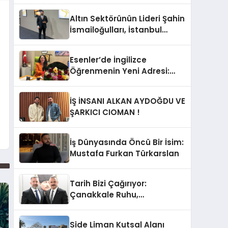
Altın Sektörünün Lideri Şahin
İsmailoğulları, İstanbul
Mücevher Fuarı’nda Parladı ￼
Esenler’de İngilizce
Öğrenmenin Yeni Adresi:
Büyük Açılış Fırsatıyla %20
İndirim!
İŞ İNSANI ALKAN AYDOĞDU VE
ŞARKICI CIOMAN !
İş Dünyasında Öncü Bir İsim:
Mustafa Furkan Türkarslan
Tarih Bizi Çağırıyor:
Çanakkale Ruhu,
Cumhuriyet’in Temelidir!
Side Liman Kutsal Alanı