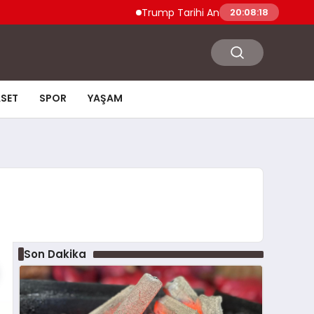
Trump Tarihi Anlaşma Duyurdu Hamas v
20:08:18
ASET
SPOR
YAŞAM
Son Dakika