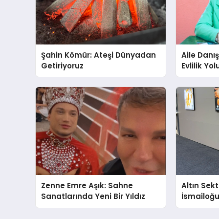
Şahin Kömür: Ateşi Dünyadan
Aile Danı
Getiriyoruz
Evlilik Yo
Farkındalı
Gücünü A
Zenne Emre Aşık: Sahne
Altın Sek
Sanatlarında Yeni Bir Yıldız
İsmailoğul
Mücevher 