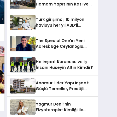
Hamam Yapısının Kazı ve
Onarımı Selectum
Hotels&Resorts’un da
Türk girişimci, 10 milyon
Katkılarıyla Tamamlandı
havluyu her yıl ABD’li
tüketicilerle buluşturuyor
The Special One’ın Yeni
Adresi: Ege Ceylanoğlu,
Casa Fora Beach Resort
Hotel’i Zirveye Taşımaya
Ha İnşaat Kurucusu ve İş
Geliyor!
İnsanı Hüseyin Altın Kimdir?
Anamur Lider Yapı İnşaat:
Güçlü Temeller, Prestijli
Yapılar
Yağmur Denli’nin
Fizyoterapist Kimliği ile
Engelli Hayvanlara Yeni Bir