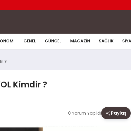
KONOMI
GENEL
GÜNCEL
MAGAZIN
SAĞLIK
SIY
ir ?
OL Kimdir ?
0 Yorum Yapıldı
Paylaş