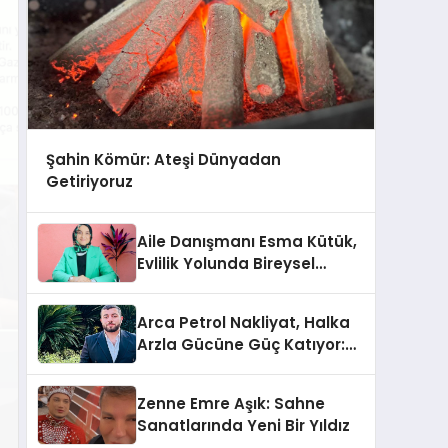
Şahin Kömür: Ateşi Dünyadan
Getiriyoruz
Aile Danışmanı Esma Kütük,
Evlilik Yolunda Bireysel
Farkındalığın ve Sınırların
Gücünü Anlatıyor
Arca Petrol Nakliyat, Halka
Arzla Gücüne Güç Katıyor:
Ömer Arca ve Mehmet
Arca’dan Sektöre Güçlü
Zenne Emre Aşık: Sahne
Yatırım
Sanatlarında Yeni Bir Yıldız