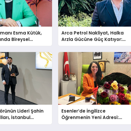
şmanı Esma Kütük,
Arca Petrol Nakliyat, Halka
lunda Bireysel
Arzla Gücüne Güç Katıyor:
ğın ve Sınırların
Ömer Arca ve Mehmet
nlatıyor
Arca’dan Sektöre Güçlü
Yatırım
törünün Lideri Şahin
Esenler’de İngilizce
ları, İstanbul
Öğrenmenin Yeni Adresi:
Fuarı’nda Parladı ￼
Büyük Açılış Fırsatıyla %20
İndirim!