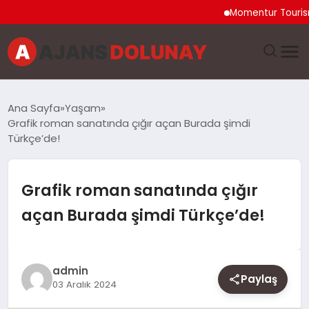
Momentur Tourism & Tr
DÜNYA
Ana Sayfa
Yaşam
Grafik roman sanatında çığır açan Burada şimdi
EĞITIM
Türkçe’de!
EKONOMI
Grafik roman sanatında çığır
GENEL
açan Burada şimdi Türkçe’de!
GÜNCEL
admin
MAGAZIN
Paylaş
03 Aralık 2024