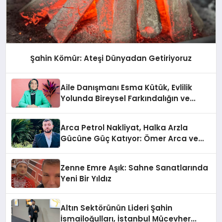
Şahin Kömür: Ateşi Dünyadan Getiriyoruz
Aile Danışmanı Esma Kütük, Evlilik
Yolunda Bireysel Farkındalığın ve
Sınırların Gücünü Anlatıyor
Arca Petrol Nakliyat, Halka Arzla
Gücüne Güç Katıyor: Ömer Arca ve
Mehmet Arca’dan Sektöre Güçlü
Yatırım
Zenne Emre Aşık: Sahne Sanatlarında
Yeni Bir Yıldız
Altın Sektörünün Lideri Şahin
İsmailoğulları, İstanbul Mücevher