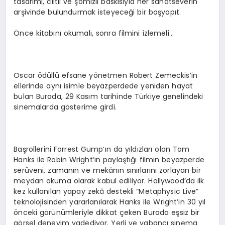
tasarımı, ciltli ve şömizli baskısıyla her sanatseverin
arşivinde bulundurmak isteyeceği bir başyapıt.
Önce kitabını okumalı, sonra filmini izlemeli…
Oscar ödüllü efsane yönetmen Robert Zemeckis’in
ellerinde aynı isimle beyazperdede yeniden hayat
bulan Burada, 29 Kasım tarihinde Türkiye genelindeki
sinemalarda gösterime girdi.
Başrollerini Forrest Gump’ın da yıldızları olan Tom
Hanks ile Robin Wright’ın paylaştığı filmin beyazperde
serüveni, zamanın ve mekânın sınırlarını zorlayan bir
meydan okuma olarak kabul ediliyor. Hollywood’da ilk
kez kullanılan yapay zekâ destekli “Metaphysic Live”
teknolojisinden yararlanılarak Hanks ile Wright’in 30 yıl
önceki görünümleriyle dikkat çeken Burada eşsiz bir
görsel deneyim vadediyor. Yerli ve yabancı sinema