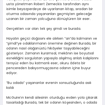
usta yönetmen Robert Zemeckis tarafından aynı
isimle beyazperdeye de uyarlanan kitap, sıradan bir
oturma odasında yaşananları geçmişten geleceğe
uzanan bir zaman yolcuğuna dönüştüren bir eser.
Gerçekten var olan tek şey şimdi ve burada.
Hayatın geçici doğasını ele alırken “an”da kalmanın ve
“şimdi”ye odaklanmanın önemine değinen Burada, bir
odanın nasıl olağanüstü hikâyeler taşıyabileceğini
gösteriyor. Zamanın kuramsal, mekânın ise boyutsal
esnekliğini sorgulatan yapısıyla alışılmış anlatı kalıplarını
tersyüz eden bu katmanlı eser, okuru âdeta bir
pencereden bakıyormuşçasına odanın içine buyur
ediyor.
“Bu odada” yaşananlar evrenin sonsuzluğunda asılı
kaldı
McGuire’ın kendi ailesinin oturduğu evden yola çıkarak
tasarladığı Burada, tek bir odanın köşesinden, o odada