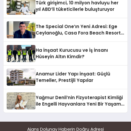
Türk girişimci, 10 milyon havluyu her
yıl ABD’li tüketicilerle buluşturuyor
The Special One’ın Yeni Adresi: Ege
Ceylanoğlu, Casa Fora Beach Resort
Hotel’i Zirveye Taşımaya Geliyor!
Ha İnşaat Kurucusu ve İş İnsanı
Hüseyin Altın Kimdir?
Anamur Lider Yapı İnşaat: Güçlü
Temeller, Prestijli Yapılar
Yağmur Denli’nin Fizyoterapist Kimliği
ile Engelli Hayvanlara Yeni Bir Yaşam
Şansı
Ajans Dolunay Haberin Doğru Adresi