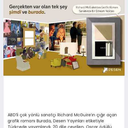
SAĞLIK
SIYASET
SPOR
YAŞAM
ABD’li çok yönlü sanatçı Richard McGuire’ın çığır açan
grafik romanı Burada, Desen Yayınları etiketiyle
Türkçede yayımlandı. 20 dile çevrilen, Oscar ödüllü