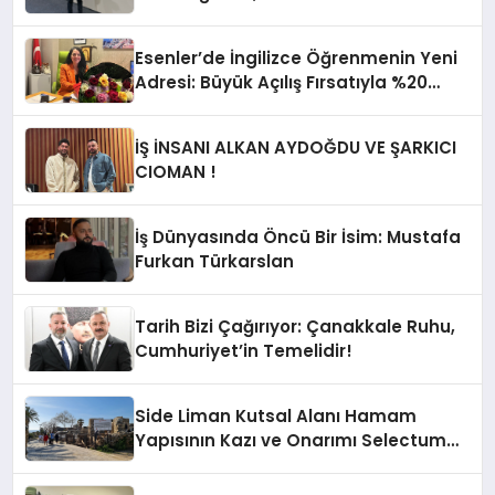
Fuarı’nda Parladı ￼
Esenler’de İngilizce Öğrenmenin Yeni
Adresi: Büyük Açılış Fırsatıyla %20
İndirim!
İŞ İNSANI ALKAN AYDOĞDU VE ŞARKICI
CIOMAN !
İş Dünyasında Öncü Bir İsim: Mustafa
Furkan Türkarslan
Tarih Bizi Çağırıyor: Çanakkale Ruhu,
Cumhuriyet’in Temelidir!
Side Liman Kutsal Alanı Hamam
Yapısının Kazı ve Onarımı Selectum
Hotels&Resorts’un da Katkılarıyla
Tamamlandı