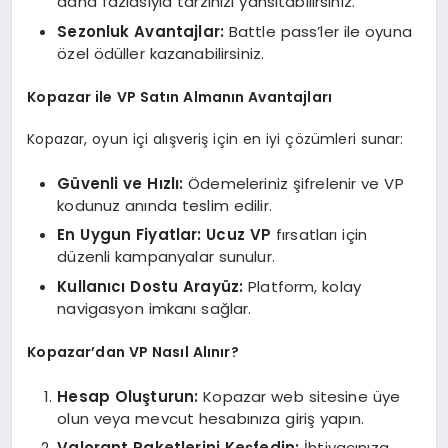
daha fazlasıyla tarzınızı yansıtabilirsiniz.
Sezonluk Avantajlar:
Battle pass’ler ile oyuna
özel ödüller kazanabilirsiniz.
Kopazar ile VP Satın Almanın Avantajları
Kopazar, oyun içi alışveriş için en iyi çözümleri sunar:
Güvenli ve Hızlı:
Ödemeleriniz şifrelenir ve VP
kodunuz anında teslim edilir.
En Uygun Fiyatlar:
Ucuz VP
fırsatları için
düzenli kampanyalar sunulur.
Kullanıcı Dostu Arayüz:
Platform, kolay
navigasyon imkanı sağlar.
Kopazar’dan VP Nasıl Alınır?
Hesap Oluşturun:
Kopazar web sitesine üye
olun veya mevcut hesabınıza giriş yapın.
Valorant Paketlerini Keşfedin:
İhtiyacınıza