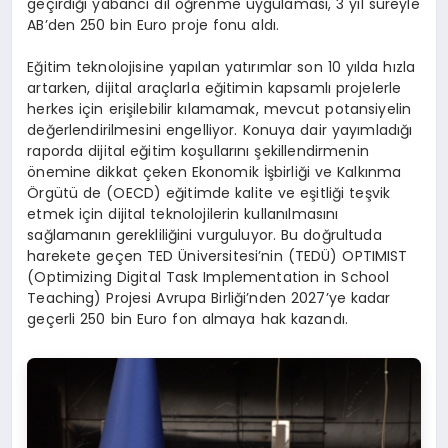
geçirdiği yabancı dil öğrenme uygulaması, 3 yıl süreyle
AB’den 250 bin Euro proje fonu aldı.
Eğitim teknolojisine yapılan yatırımlar son 10 yılda hızla
artarken, dijital araçlarla eğitimin kapsamlı projelerle
herkes için erişilebilir kılamamak, mevcut potansiyelin
değerlendirilmesini engelliyor. Konuya dair yayımladığı
raporda dijital eğitim koşullarını şekillendirmenin
önemine dikkat çeken Ekonomik İşbirliği ve Kalkınma
Örgütü de (OECD) eğitimde kalite ve eşitliği teşvik
etmek için dijital teknolojilerin kullanılmasını
sağlamanın gerekliliğini vurguluyor. Bu doğrultuda
harekete geçen TED Üniversitesi’nin (TEDÜ) OPTIMIST
(Optimizing Digital Task Implementation in School
Teaching) Projesi Avrupa Birliği’nden 2027’ye kadar
geçerli 250 bin Euro fon almaya hak kazandı.