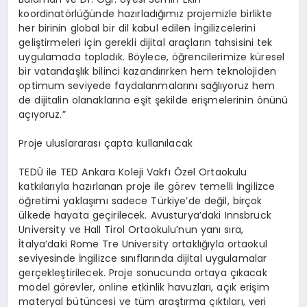
koordinatörlüğünde hazırladığımız projemizle birlikte
her birinin global bir dil kabul edilen İngilizcelerini
geliştirmeleri için gerekli dijital araçların tahsisini tek
uygulamada topladık. Böylece, öğrencilerimize küresel
bir vatandaşlık bilinci kazandırırken hem teknolojiden
optimum seviyede faydalanmalarını sağlıyoruz hem
de dijitalin olanaklarına eşit şekilde erişmelerinin önünü
açıyoruz.”
Proje uluslararası çapta kullanılacak
TEDÜ ile TED Ankara Koleji Vakfı Özel Ortaokulu
katkılarıyla hazırlanan proje ile görev temelli İngilizce
öğretimi yaklaşımı sadece Türkiye’de değil, birçok
ülkede hayata geçirilecek. Avusturya’daki Innsbruck
University ve Hall Tirol Ortaokulu’nun yanı sıra,
İtalya’daki Rome Tre University ortaklığıyla ortaokul
seviyesinde İngilizce sınıflarında dijital uygulamalar
gerçekleştirilecek. Proje sonucunda ortaya çıkacak
model görevler, online etkinlik havuzları, açık erişim
materyal bütüncesi ve tüm araştırma çıktıları, veri