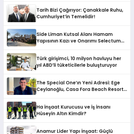
Tarih Bizi Çağırıyor: Çanakkale Ruhu,
Cumhuriyet’in Temelidir!
Side Liman Kutsal Alanı Hamam
Yapısının Kazı ve Onarımı Selectum
Hotels&Resorts’un da Katkılarıyla
Tamamlandı
Türk girişimci, 10 milyon havluyu her
yıl ABD’li tüketicilerle buluşturuyor
The Special One’ın Yeni Adresi: Ege
Ceylanoğlu, Casa Fora Beach Resort
Hotel’i Zirveye Taşımaya Geliyor!
Ha İnşaat Kurucusu ve İş İnsanı
Hüseyin Altın Kimdir?
Anamur Lider Yapı İnşaat: Güçlü