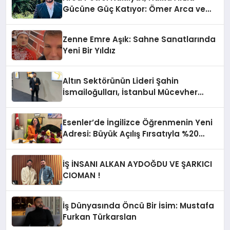
Gücüne Güç Katıyor: Ömer Arca ve
Mehmet Arca’dan Sektöre Güçlü
Yatırım
Zenne Emre Aşık: Sahne Sanatlarında
Yeni Bir Yıldız
Altın Sektörünün Lideri Şahin
İsmailoğulları, İstanbul Mücevher
Fuarı’nda Parladı ￼
Esenler’de İngilizce Öğrenmenin Yeni
Adresi: Büyük Açılış Fırsatıyla %20
İndirim!
İŞ İNSANI ALKAN AYDOĞDU VE ŞARKICI
CIOMAN !
İş Dünyasında Öncü Bir İsim: Mustafa
Furkan Türkarslan