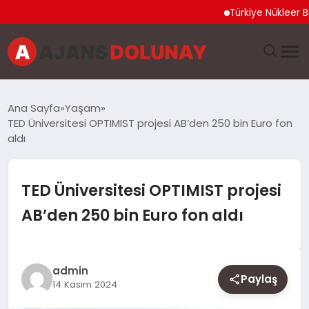
Türkiye Nükleer Bilim Olimp
DÜNYA
Ana Sayfa
Yaşam
TED Üniversitesi OPTIMIST projesi AB’den 250 bin Euro fon
EĞITIM
aldı
EKONOMI
TED Üniversitesi OPTIMIST projesi
GENEL
AB’den 250 bin Euro fon aldı
GÜNCEL
admin
MAGAZIN
Paylaş
14 Kasım 2024