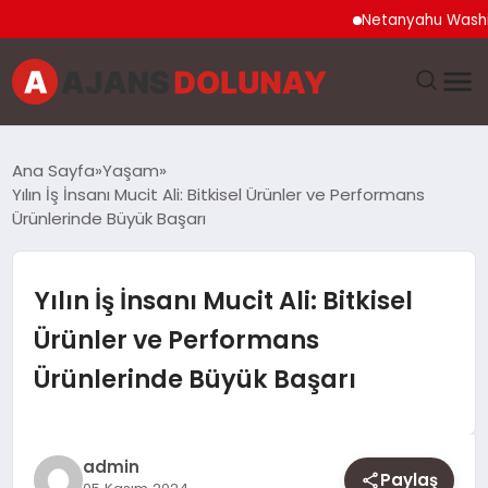
Netanyahu Washington
DÜNYA
Ana Sayfa
Yaşam
Yılın İş İnsanı Mucit Ali: Bitkisel Ürünler ve Performans
EĞITIM
Ürünlerinde Büyük Başarı
EKONOMI
Yılın İş İnsanı Mucit Ali: Bitkisel
GENEL
Ürünler ve Performans
Ürünlerinde Büyük Başarı
GÜNCEL
MAGAZIN
admin
Paylaş