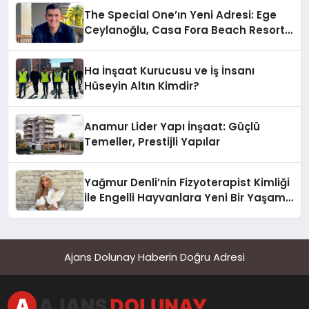
The Special One’ın Yeni Adresi: Ege
Ceylanoğlu, Casa Fora Beach Resort
Hotel’i Zirveye Taşımaya Geliyor!
Ha İnşaat Kurucusu ve İş İnsanı
Hüseyin Altın Kimdir?
Anamur Lider Yapı İnşaat: Güçlü
Temeller, Prestijli Yapılar
Yağmur Denli’nin Fizyoterapist Kimliği
ile Engelli Hayvanlara Yeni Bir Yaşam
Şansı
Ajans Dolunay Haberin Doğru Adresi