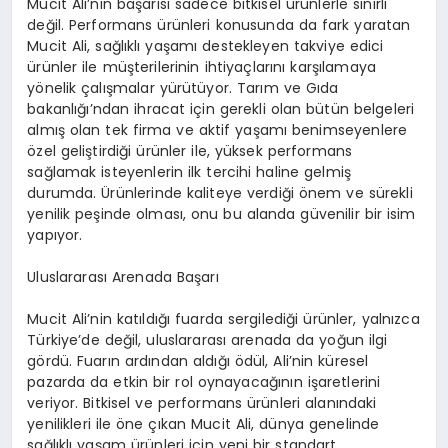
Mucit Ali’nin başarısı sadece bitkisel ürünlerle sınırlı
değil. Performans ürünleri konusunda da fark yaratan
Mucit Ali, sağlıklı yaşamı destekleyen takviye edici
ürünler ile müşterilerinin ihtiyaçlarını karşılamaya
yönelik çalışmalar yürütüyor. Tarım ve Gıda
bakanlığı’ndan ihracat için gerekli olan bütün belgeleri
almış olan tek firma ve aktif yaşamı benimseyenlere
özel geliştirdiği ürünler ile, yüksek performans
sağlamak isteyenlerin ilk tercihi haline gelmiş
durumda. Ürünlerinde kaliteye verdiği önem ve sürekli
yenilik peşinde olması, onu bu alanda güvenilir bir isim
yapıyor.
Uluslararası Arenada Başarı
Mucit Ali’nin katıldığı fuarda sergilediği ürünler, yalnızca
Türkiye’de değil, uluslararası arenada da yoğun ilgi
gördü. Fuarın ardından aldığı ödül, Ali’nin küresel
pazarda da etkin bir rol oynayacağının işaretlerini
veriyor. Bitkisel ve performans ürünleri alanındaki
yenilikleri ile öne çıkan Mucit Ali, dünya genelinde
sağlıklı yaşam ürünleri için yeni bir standart