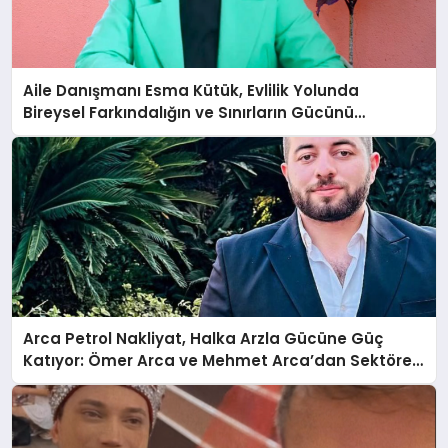
Aile Danışmanı Esma Kütük, Evlilik Yolunda
Bireysel Farkındalığın ve Sınırların Gücünü
Anlatıyor
Arca Petrol Nakliyat, Halka Arzla Gücüne Güç
Katıyor: Ömer Arca ve Mehmet Arca’dan Sektöre
Güçlü Yatırım