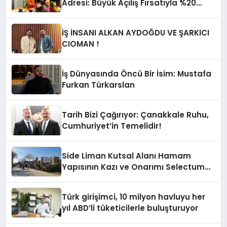
Adresi: Büyük Açılış Fırsatıyla %20
İndirim!
İŞ İNSANI ALKAN AYDOĞDU VE ŞARKICI
CIOMAN !
İş Dünyasında Öncü Bir İsim: Mustafa
Furkan Türkarslan
Tarih Bizi Çağırıyor: Çanakkale Ruhu,
Cumhuriyet’in Temelidir!
Side Liman Kutsal Alanı Hamam
Yapısının Kazı ve Onarımı Selectum
Hotels&Resorts’un da Katkılarıyla
Tamamlandı
Türk girişimci, 10 milyon havluyu her
yıl ABD’li tüketicilerle buluşturuyor