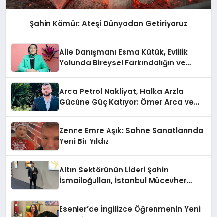
Şahin Kömür: Ateşi Dünyadan Getiriyoruz
Aile Danışmanı Esma Kütük, Evlilik
Yolunda Bireysel Farkındalığın ve
Sınırların Gücünü Anlatıyor
Arca Petrol Nakliyat, Halka Arzla
Gücüne Güç Katıyor: Ömer Arca ve
Mehmet Arca’dan Sektöre Güçlü
Yatırım
Zenne Emre Aşık: Sahne Sanatlarında
Yeni Bir Yıldız
Altın Sektörünün Lideri Şahin
İsmailoğulları, İstanbul Mücevher
Fuarı’nda Parladı ￼
Esenler’de İngilizce Öğrenmenin Yeni