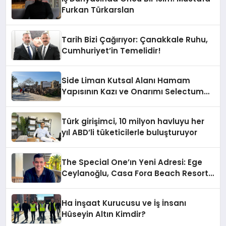
Furkan Türkarslan
Tarih Bizi Çağırıyor: Çanakkale Ruhu,
Cumhuriyet’in Temelidir!
Side Liman Kutsal Alanı Hamam
Yapısının Kazı ve Onarımı Selectum
Hotels&Resorts’un da Katkılarıyla
Tamamlandı
Türk girişimci, 10 milyon havluyu her
yıl ABD’li tüketicilerle buluşturuyor
The Special One’ın Yeni Adresi: Ege
Ceylanoğlu, Casa Fora Beach Resort
Hotel’i Zirveye Taşımaya Geliyor!
Ha İnşaat Kurucusu ve İş İnsanı
Hüseyin Altın Kimdir?