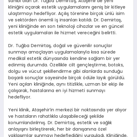
sahibi olan Dr. Tuğba Demirtaş, Ataşehir’de yeni
kliniğini açarak estetik uygulamalarını geniş bir kitleye
ulaştırmayı hedefliyor. Açılış törenine birçok ünlü isim
ve sektörden önemli iş insanları katıldı. Dr. Demirtaş,
yeni kliniğinde en son teknoloji cihazlar ve en güncel
estetik uygulamaları ile hizmet vereceğini belirtti.
Dr. Tuğba Demirtaş, doğal ve güvenilir sonuçlar
sunmayı amaçlayan uygulamalarıyla kısa sürede
medikal estetik dünyasında kendine sağlam bir yer
edinmiş durumda. Özellikle cilt gençleştirme, botoks,
dolgu ve vücut şekillendirme gibi alanlarda sunduğu
başarılı sonuçlar sayesinde birçok ödüle layık görüldü.
Yeni açılan kliniğinde, aynı titizlikle, uzman bir ekip ile
çalışarak, hastalarına en iyi hizmeti sunmayı
hedefliyor.
Yeni klinik, Ataşehir’in merkezi bir noktasında yer alıyor
ve hastaların rahatlıkla ulaşabileceği şekilde
konumlandırılmış. Dr. Demirtaş, estetik ve sağlık
anlayışını birleştirerek, her bir danışanına özel
yaklaşımlar sunmayı hedeflediğini vurguladı. Kliniğinde,