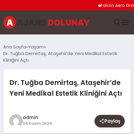
Falcon Aero Group, Kü
DÜNYA
Ana Sayfa
Yaşam
Dr. Tuğba Demirtaş, Ataşehir’de Yeni Medikal Estetik
EĞITIM
Kliniğini Açtı
EKONOMI
Dr. Tuğba Demirtaş, Ataşehir’de
GENEL
Yeni Medikal Estetik Kliniğini Açtı
GÜNCEL
admin
MAGAZIN
Paylaş
04 Kasım 2024