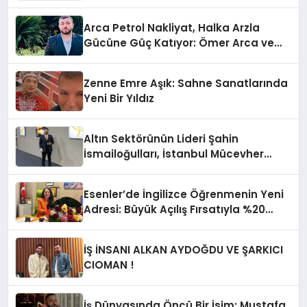
Sınırların Gücünü Anlatıyor
Arca Petrol Nakliyat, Halka Arzla
Gücüne Güç Katıyor: Ömer Arca ve
Mehmet Arca’dan Sektöre Güçlü
Yatırım
Zenne Emre Aşık: Sahne Sanatlarında
Yeni Bir Yıldız
Altın Sektörünün Lideri Şahin
İsmailoğulları, İstanbul Mücevher
Fuarı’nda Parladı ￼
Esenler’de İngilizce Öğrenmenin Yeni
Adresi: Büyük Açılış Fırsatıyla %20
İndirim!
İŞ İNSANI ALKAN AYDOĞDU VE ŞARKICI
CIOMAN !
İş Dünyasında Öncü Bir İsim: Mustafa