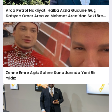
Arca Petrol Nakliyat, Halka Arzla Gücüne Güç
Katıyor: Ömer Arca ve Mehmet Arca’dan Sektöre
Güçlü Yatırım
Zenne Emre Aşık: Sahne Sanatlarında Yeni Bir
Yıldız