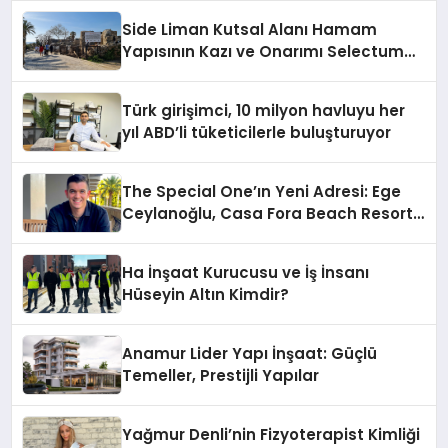
Side Liman Kutsal Alanı Hamam
Yapısının Kazı ve Onarımı Selectum
Hotels&Resorts’un da Katkılarıyla
Tamamlandı
Türk girişimci, 10 milyon havluyu her
yıl ABD’li tüketicilerle buluşturuyor
The Special One’ın Yeni Adresi: Ege
Ceylanoğlu, Casa Fora Beach Resort
Hotel’i Zirveye Taşımaya Geliyor!
Ha İnşaat Kurucusu ve İş İnsanı
Hüseyin Altın Kimdir?
Anamur Lider Yapı İnşaat: Güçlü
Temeller, Prestijli Yapılar
Yağmur Denli’nin Fizyoterapist Kimliği