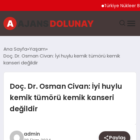
Türkiye Nükleer Bilim Ol
DÜNYA
Ana Sayfa
Yaşam
Doç. Dr. Osman Civan: İyi huylu kemik tümörü kemik
EĞITIM
kanseri değildir
EKONOMI
Doç. Dr. Osman Civan: İyi huylu
GENEL
kemik tümörü kemik kanseri
değildir
GÜNCEL
MAGAZIN
admin
Paylaş