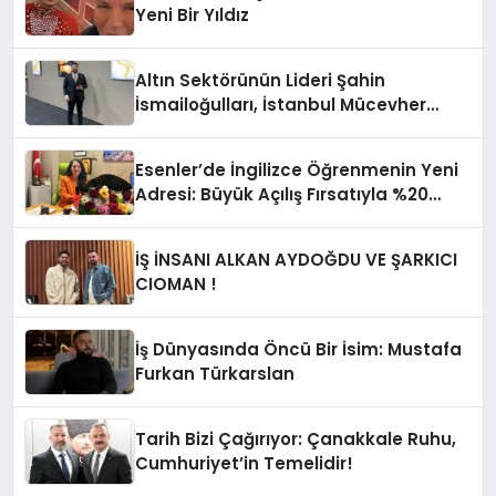
Yeni Bir Yıldız
Altın Sektörünün Lideri Şahin
İsmailoğulları, İstanbul Mücevher
Fuarı’nda Parladı ￼
Esenler’de İngilizce Öğrenmenin Yeni
Adresi: Büyük Açılış Fırsatıyla %20
İndirim!
İŞ İNSANI ALKAN AYDOĞDU VE ŞARKICI
CIOMAN !
İş Dünyasında Öncü Bir İsim: Mustafa
Furkan Türkarslan
Tarih Bizi Çağırıyor: Çanakkale Ruhu,
Cumhuriyet’in Temelidir!