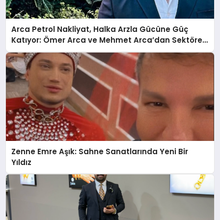
Arca Petrol Nakliyat, Halka Arzla Gücüne Güç
Katıyor: Ömer Arca ve Mehmet Arca’dan Sektöre
Güçlü Yatırım
Zenne Emre Aşık: Sahne Sanatlarında Yeni Bir
Yıldız