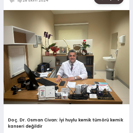
28 Ekim 2024
SAĞLIK
SIYASET
SPOR
YAŞAM
Doç. Dr.
Osman Civan
: İyi huylu kemik tümörü kemik
kanseri değildir