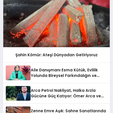
Şahin Kömür: Ateşi Dünyadan Getiriyoruz
Aile Danışmanı Esma Kütük, Evlilik
Yolunda Bireysel Farkındalığın ve
Sınırların Gücünü Anlatıyor
Arca Petrol Nakliyat, Halka Arzla
Gücüne Güç Katıyor: Ömer Arca ve
Mehmet Arca’dan Sektöre Güçlü
Yatırım
Zenne Emre Aşık: Sahne Sanatlarında