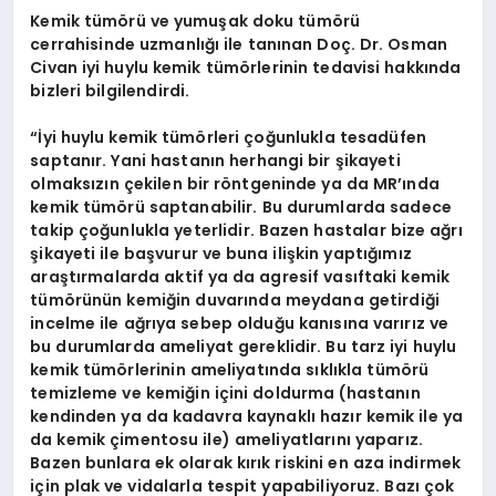
Kemik tümörü ve yumuşak doku tümörü
cerrahisinde uzmanlığı ile tanınan Doç. Dr.
Osman
Civan
iyi huylu kemik tümörlerinin tedavisi hakkında
bizleri bilgilendirdi.
“İyi huylu kemik tümörleri çoğunlukla tesadüfen
saptanır. Yani hastanın herhangi bir şikayeti
olmaksızın çekilen bir röntgeninde ya da MR’ında
kemik tümörü saptanabilir. Bu durumlarda sadece
takip çoğunlukla yeterlidir. Bazen hastalar bize ağrı
şikayeti ile başvurur ve buna ilişkin yaptığımız
araştırmalarda aktif ya da agresif vasıftaki kemik
tümörünün kemiğin duvarında meydana getirdiği
incelme ile ağrıya sebep olduğu kanısına varırız ve
bu durumlarda ameliyat gereklidir. Bu tarz iyi huylu
kemik tümörlerinin ameliyatında sıklıkla tümörü
temizleme ve kemiğin içini doldurma (hastanın
kendinden ya da kadavra kaynaklı hazır kemik ile ya
da kemik çimentosu ile) ameliyatlarını yaparız.
Bazen bunlara ek olarak kırık riskini en aza indirmek
için plak ve vidalarla tespit yapabiliyoruz. Bazı çok