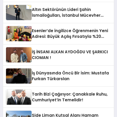
Altın Sektörünün Lideri Şahin
İsmailoğulları, İstanbul Mücevher
Fuarı’nda Parladı ￼
Esenler’de İngilizce Öğrenmenin Yeni
Adresi: Büyük Açılış Fırsatıyla %20
İndirim!
İŞ İNSANI ALKAN AYDOĞDU VE ŞARKICI
CIOMAN !
İş Dünyasında Öncü Bir İsim: Mustafa
Furkan Türkarslan
Tarih Bizi Çağırıyor: Çanakkale Ruhu,
Cumhuriyet’in Temelidir!
Side Liman Kutsal Alanı Hamam