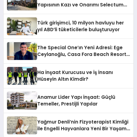
Yapısının Kazı ve Onarımı Selectum
Hotels&Resorts’un da Katkılarıyla
Tamamlandı
Türk girişimci, 10 milyon havluyu her
yıl ABD’li tüketicilerle buluşturuyor
The Special One’ın Yeni Adresi: Ege
Ceylanoğlu, Casa Fora Beach Resort
Hotel’i Zirveye Taşımaya Geliyor!
Ha İnşaat Kurucusu ve İş İnsanı
Hüseyin Altın Kimdir?
Anamur Lider Yapı İnşaat: Güçlü
Temeller, Prestijli Yapılar
Yağmur Denli’nin Fizyoterapist Kimliği
ile Engelli Hayvanlara Yeni Bir Yaşam
Şansı