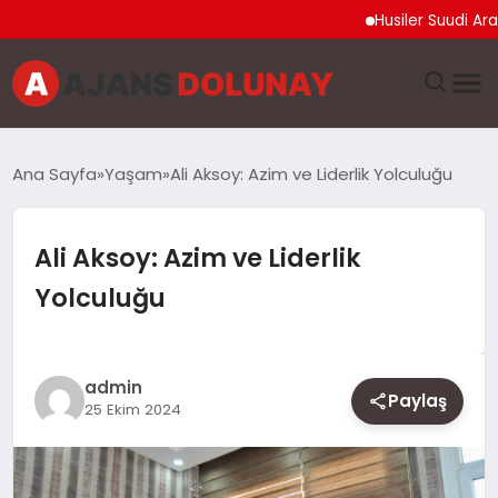
Husiler Suudi Arabistan
DÜNYA
Ana Sayfa
Yaşam
Ali Aksoy: Azim ve Liderlik Yolculuğu
EĞITIM
Ali Aksoy: Azim ve Liderlik
EKONOMI
Yolculuğu
GENEL
GÜNCEL
admin
Paylaş
25 Ekim 2024
MAGAZIN