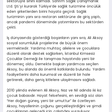
sektörüyle sınırlı kalmadı. Safirim Sağlık Danışmanlık
Ltd. Şti.’yi kurarak Türkiye’de sağlık turizmine öncülük
eden şirketlerden birini hayata geçirdi. Sağlık
turizminin yanı sıra restoran sektörüne de giriş yaptı,
ancak pandemi döneminde yatırımlarını bu sektörden
çekti.
İş dünyasında gösterdiği başarıların yanı sıra, Ali Aksoy
sosyal sorumluluk projelerine de büyük önem
vermektedir. Yardıma muhtaç ailelere ve çocuklara
düzenli olarak destek sağlarken, İstanbul Kimsesiz
Çocuklar Derneği ile tanışması hayatında yeni bir
dönemeç oldu. Dernekte başkan yardımcısı seçilen
Aksoy, bu alanda da önemli katkılarda bulundu. Yardım
faaliyetlerini daha kurumsal ve düzenli bir hale
getirerek, daha geniş kitlelere ulaşılmasını sağladı.
2010 yılında evlenen Ali Aksoy, Naz ve Nil adında iki kız
çocuk babasıdır. Hayat felsefesini, en sevdiği söz olan
“Her doğan güneş, yeni bir umuttur” ile özetleyen
Aksoy, hayallerinin çoğunu gerçekleştirdiğini ve şimdi
çocuklarının geleceği için çalıştığını vurguluyor.