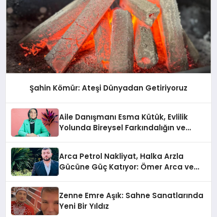
Şahin Kömür: Ateşi Dünyadan Getiriyoruz
Aile Danışmanı Esma Kütük, Evlilik
Yolunda Bireysel Farkındalığın ve
Sınırların Gücünü Anlatıyor
Arca Petrol Nakliyat, Halka Arzla
Gücüne Güç Katıyor: Ömer Arca ve
Mehmet Arca’dan Sektöre Güçlü
Yatırım
Zenne Emre Aşık: Sahne Sanatlarında
Yeni Bir Yıldız