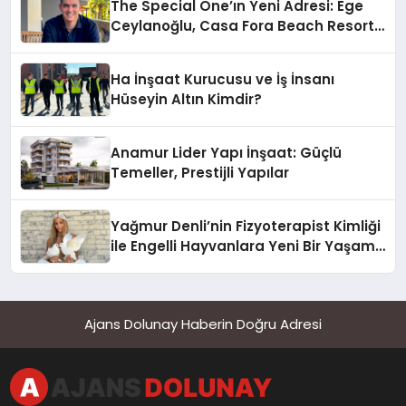
The Special One’ın Yeni Adresi: Ege
Ceylanoğlu, Casa Fora Beach Resort
Hotel’i Zirveye Taşımaya Geliyor!
Ha İnşaat Kurucusu ve İş İnsanı
Hüseyin Altın Kimdir?
Anamur Lider Yapı İnşaat: Güçlü
Temeller, Prestijli Yapılar
Yağmur Denli’nin Fizyoterapist Kimliği
ile Engelli Hayvanlara Yeni Bir Yaşam
Şansı
Ajans Dolunay Haberin Doğru Adresi