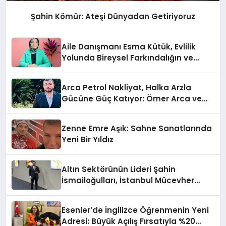
Şahin Kömür: Ateşi Dünyadan Getiriyoruz
Aile Danışmanı Esma Kütük, Evlilik
Yolunda Bireysel Farkındalığın ve
Sınırların Gücünü Anlatıyor
Arca Petrol Nakliyat, Halka Arzla
Gücüne Güç Katıyor: Ömer Arca ve
Mehmet Arca’dan Sektöre Güçlü
Yatırım
Zenne Emre Aşık: Sahne Sanatlarında
Yeni Bir Yıldız
Altın Sektörünün Lideri Şahin
İsmailoğulları, İstanbul Mücevher
Fuarı’nda Parladı ￼
Esenler’de İngilizce Öğrenmenin Yeni
Adresi: Büyük Açılış Fırsatıyla %20