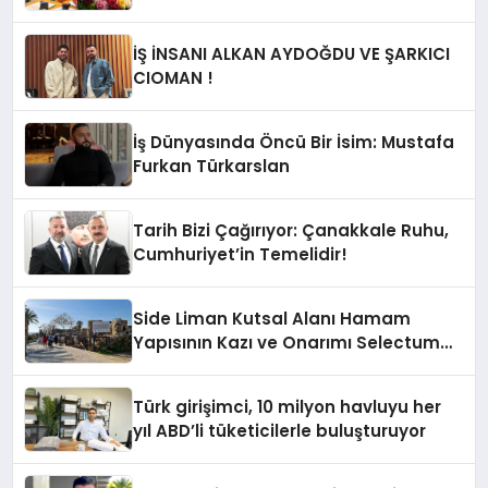
İndirim!
İŞ İNSANI ALKAN AYDOĞDU VE ŞARKICI
CIOMAN !
İş Dünyasında Öncü Bir İsim: Mustafa
Furkan Türkarslan
Tarih Bizi Çağırıyor: Çanakkale Ruhu,
Cumhuriyet’in Temelidir!
Side Liman Kutsal Alanı Hamam
Yapısının Kazı ve Onarımı Selectum
Hotels&Resorts’un da Katkılarıyla
Tamamlandı
Türk girişimci, 10 milyon havluyu her
yıl ABD’li tüketicilerle buluşturuyor