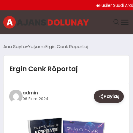
Husiler Suudi Arabistan
DÜNYA
Ana Sayfa
Yaşam
Ergin Cenk Röportaj
EĞITIM
Ergin Cenk Röportaj
EKONOMI
GENEL
admin
Paylaş
06 Ekim 2024
GÜNCEL
MAGAZIN