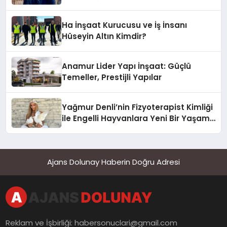
Hotel’i Zirveye Taşımaya Geliyor!
Ha İnşaat Kurucusu ve İş İnsanı
Hüseyin Altın Kimdir?
Anamur Lider Yapı İnşaat: Güçlü
Temeller, Prestijli Yapılar
Yağmur Denli’nin Fizyoterapist Kimliği
ile Engelli Hayvanlara Yeni Bir Yaşam
Şansı
Ajans Dolunay Haberin Doğru Adresi
Reklam ve İşbirliği:
habersonuclari@gmail.com