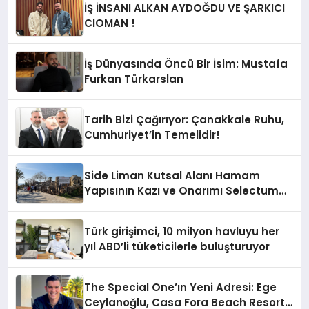
İŞ İNSANI ALKAN AYDOĞDU VE ŞARKICI
CIOMAN !
İş Dünyasında Öncü Bir İsim: Mustafa
Furkan Türkarslan
Tarih Bizi Çağırıyor: Çanakkale Ruhu,
Cumhuriyet’in Temelidir!
Side Liman Kutsal Alanı Hamam
Yapısının Kazı ve Onarımı Selectum
Hotels&Resorts’un da Katkılarıyla
Tamamlandı
Türk girişimci, 10 milyon havluyu her
yıl ABD’li tüketicilerle buluşturuyor
The Special One’ın Yeni Adresi: Ege
Ceylanoğlu, Casa Fora Beach Resort