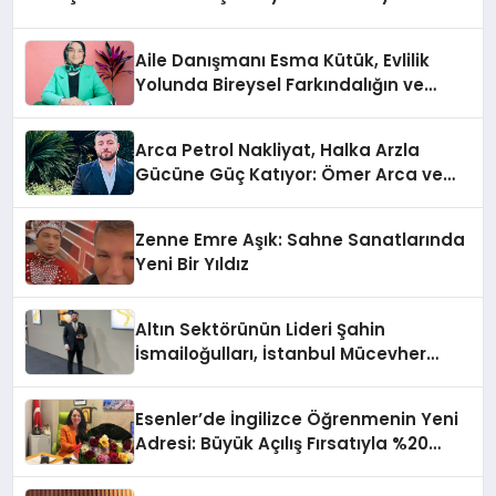
Aile Danışmanı Esma Kütük, Evlilik
Yolunda Bireysel Farkındalığın ve
Sınırların Gücünü Anlatıyor
Arca Petrol Nakliyat, Halka Arzla
Gücüne Güç Katıyor: Ömer Arca ve
Mehmet Arca’dan Sektöre Güçlü
Yatırım
Zenne Emre Aşık: Sahne Sanatlarında
Yeni Bir Yıldız
Altın Sektörünün Lideri Şahin
İsmailoğulları, İstanbul Mücevher
Fuarı’nda Parladı ￼
Esenler’de İngilizce Öğrenmenin Yeni
Adresi: Büyük Açılış Fırsatıyla %20
İndirim!