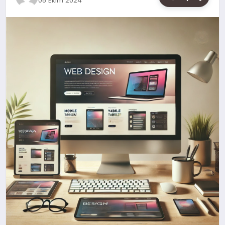
05 Ekim 2024
SAĞLIK
SIYASET
SPOR
YAŞAM