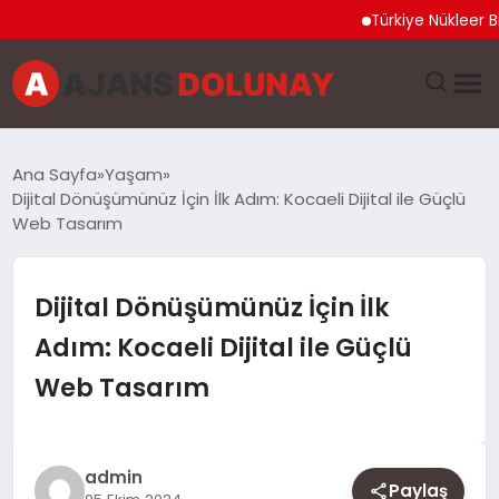
Türkiye Nükleer Bilim Oli
DÜNYA
Ana Sayfa
Yaşam
Dijital Dönüşümünüz İçin İlk Adım: Kocaeli Dijital ile Güçlü
EĞITIM
Web Tasarım
EKONOMI
Dijital Dönüşümünüz İçin İlk
GENEL
Adım: Kocaeli Dijital ile Güçlü
Web Tasarım
GÜNCEL
MAGAZIN
admin
Paylaş