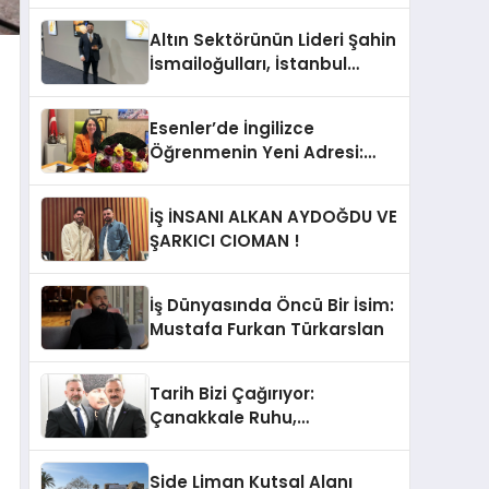
Altın Sektörünün Lideri Şahin
İsmailoğulları, İstanbul
Mücevher Fuarı’nda Parladı ￼
Esenler’de İngilizce
Öğrenmenin Yeni Adresi:
Büyük Açılış Fırsatıyla %20
İndirim!
İŞ İNSANI ALKAN AYDOĞDU VE
ŞARKICI CIOMAN !
İş Dünyasında Öncü Bir İsim:
Mustafa Furkan Türkarslan
Tarih Bizi Çağırıyor:
Çanakkale Ruhu,
Cumhuriyet’in Temelidir!
Side Liman Kutsal Alanı