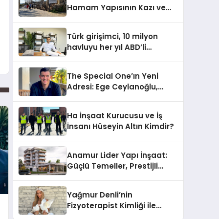
Hamam Yapısının Kazı ve
Onarımı Selectum
Hotels&Resorts’un da
Türk girişimci, 10 milyon
Katkılarıyla Tamamlandı
havluyu her yıl ABD’li
tüketicilerle buluşturuyor
The Special One’ın Yeni
Adresi: Ege Ceylanoğlu,
Casa Fora Beach Resort
Hotel’i Zirveye Taşımaya
Ha İnşaat Kurucusu ve İş
Geliyor!
İnsanı Hüseyin Altın Kimdir?
Anamur Lider Yapı İnşaat:
Güçlü Temeller, Prestijli
Yapılar
Yağmur Denli’nin
Fizyoterapist Kimliği ile
Engelli Hayvanlara Yeni Bir