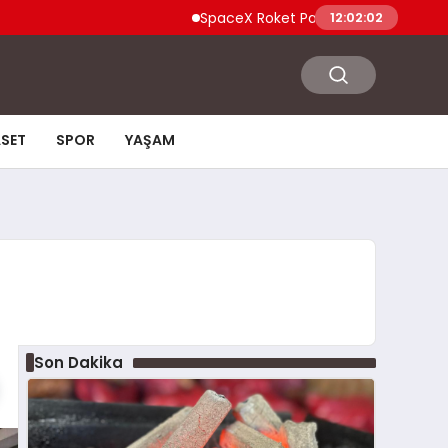
SpaceX Roket Parçası Ay’a Çarptı Enkaz Bu
12:02:03
ASET
SPOR
YAŞAM
Son Dakika