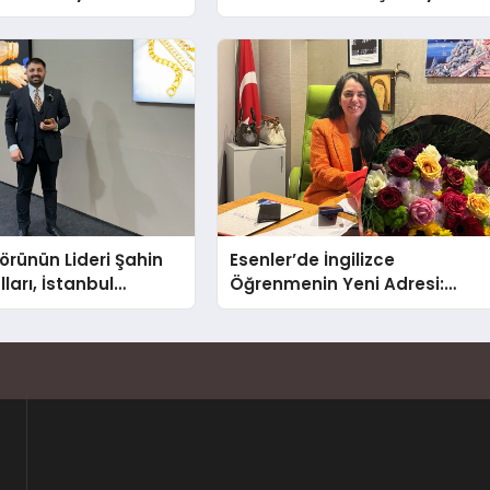
ğın ve Sınırların
Ömer Arca ve Mehmet
nlatıyor
Arca’dan Sektöre Güçlü
Yatırım
törünün Lideri Şahin
Esenler’de İngilizce
ları, İstanbul
Öğrenmenin Yeni Adresi:
Fuarı’nda Parladı ￼
Büyük Açılış Fırsatıyla %20
İndirim!