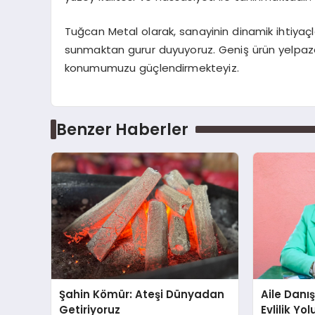
Tuğcan Metal olarak, sanayinin dinamik ihtiyaçla
sunmaktan gurur duyuyoruz. Geniş ürün yelpazemi
konumumuzu güçlendirmekteyiz.
Benzer Haberler
Şahin Kömür: Ateşi Dünyadan
Aile Danı
Getiriyoruz
Evlilik Yo