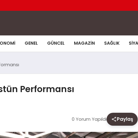
KONOMI
GENEL
GÜNCEL
MAGAZIN
SAĞLIK
SIY
rformansı
Üstün Performansı
0 Yorum Yapıldı
Paylaş