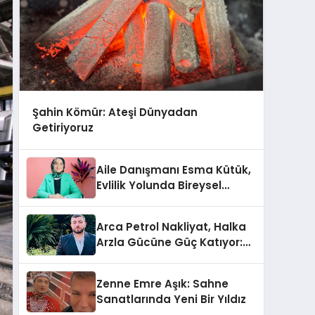
Şahin Kömür: Ateşi Dünyadan
Getiriyoruz
Aile Danışmanı Esma Kütük,
Evlilik Yolunda Bireysel
Farkındalığın ve Sınırların
Gücünü Anlatıyor
Arca Petrol Nakliyat, Halka
Arzla Gücüne Güç Katıyor:
Ömer Arca ve Mehmet
Arca’dan Sektöre Güçlü
Zenne Emre Aşık: Sahne
Yatırım
Sanatlarında Yeni Bir Yıldız