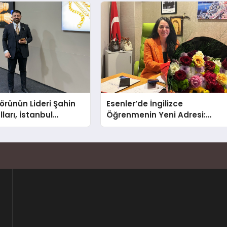
nlatıyor
Arca’dan Sektöre Güçlü
Yatırım
törünün Lideri Şahin
Esenler’de İngilizce
ları, İstanbul
Öğrenmenin Yeni Adresi:
Fuarı’nda Parladı ￼
Büyük Açılış Fırsatıyla %20
İndirim!