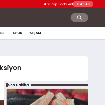
Trump Tarihi Anlaşma Duyurdu Hamas ve 
21:45:46
ASET
SPOR
YAŞAM
eksiyon
Son Dakika