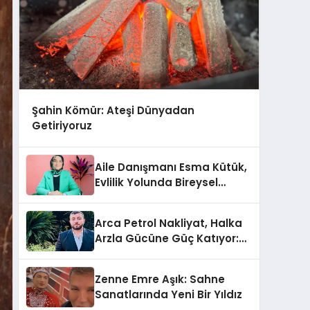
Şahin Kömür: Ateşi Dünyadan
Getiriyoruz
Aile Danışmanı Esma Kütük,
Evlilik Yolunda Bireysel
Farkındalığın ve Sınırların
Gücünü Anlatıyor
Arca Petrol Nakliyat, Halka
Arzla Gücüne Güç Katıyor:
Ömer Arca ve Mehmet
Arca’dan Sektöre Güçlü
Zenne Emre Aşık: Sahne
Yatırım
Sanatlarında Yeni Bir Yıldız