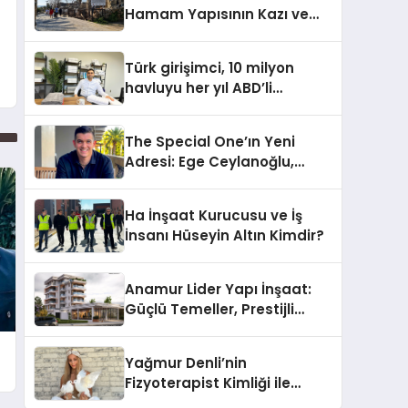
Hamam Yapısının Kazı ve
Onarımı Selectum
Hotels&Resorts’un da
Türk girişimci, 10 milyon
Katkılarıyla Tamamlandı
havluyu her yıl ABD’li
tüketicilerle buluşturuyor
The Special One’ın Yeni
Adresi: Ege Ceylanoğlu,
Casa Fora Beach Resort
Hotel’i Zirveye Taşımaya
Ha İnşaat Kurucusu ve İş
Geliyor!
İnsanı Hüseyin Altın Kimdir?
Anamur Lider Yapı İnşaat:
Güçlü Temeller, Prestijli
Yapılar
Yağmur Denli’nin
Fizyoterapist Kimliği ile
Engelli Hayvanlara Yeni Bir