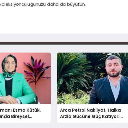
ür koleksiyonculuğunuzu daha da büyütün.
şmanı Esma Kütük,
Arca Petrol Nakliyat, Halka
lunda Bireysel
Arzla Gücüne Güç Katıyor:
ğın ve Sınırların
Ömer Arca ve Mehmet