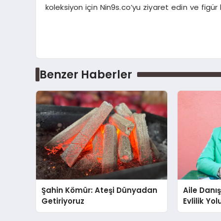
koleksiyon için Nin9s.co’yu ziyaret edin ve fig
Benzer Haberler
Şahin Kömür: Ateşi Dünyadan
Aile Danı
Getiriyoruz
Evlilik Yo
Farkındalı