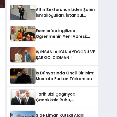
Altın Sektörünün Lideri Şahin
İsmailoğulları, İstanbul
Mücevher Fuarı’nda Parladı ￼
Esenler’de İngilizce
Öğrenmenin Yeni Adresi:
Büyük Açılış Fırsatıyla %20
İndirim!
İŞ İNSANI ALKAN AYDOĞDU VE
ŞARKICI CIOMAN !
İş Dünyasında Öncü Bir İsim:
Mustafa Furkan Türkarslan
Tarih Bizi Çağırıyor:
Çanakkale Ruhu,
Cumhuriyet’in Temelidir!
Side Liman Kutsal Alanı