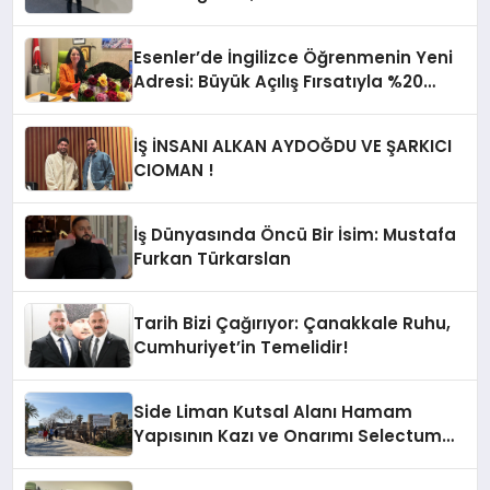
Fuarı’nda Parladı ￼
Esenler’de İngilizce Öğrenmenin Yeni
Adresi: Büyük Açılış Fırsatıyla %20
İndirim!
İŞ İNSANI ALKAN AYDOĞDU VE ŞARKICI
CIOMAN !
İş Dünyasında Öncü Bir İsim: Mustafa
Furkan Türkarslan
Tarih Bizi Çağırıyor: Çanakkale Ruhu,
Cumhuriyet’in Temelidir!
Side Liman Kutsal Alanı Hamam
Yapısının Kazı ve Onarımı Selectum
Hotels&Resorts’un da Katkılarıyla
Tamamlandı