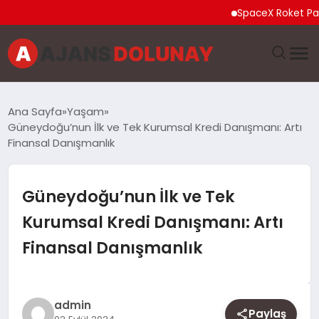
SpaceX Roket Parçası A
DÜNYA
Ana Sayfa
Yaşam
Güneydoğu’nun İlk ve Tek Kurumsal Kredi Danışmanı: Artı
EĞITIM
Finansal Danışmanlık
EKONOMI
Güneydoğu’nun İlk ve Tek
GENEL
Kurumsal Kredi Danışmanı: Artı
Finansal Danışmanlık
GÜNCEL
MAGAZIN
admin
Paylaş