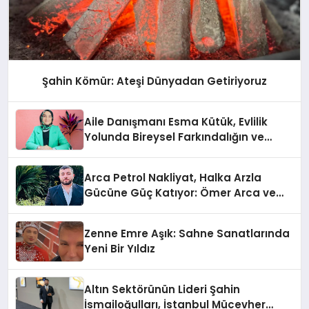
Şahin Kömür: Ateşi Dünyadan Getiriyoruz
Aile Danışmanı Esma Kütük, Evlilik
Yolunda Bireysel Farkındalığın ve
Sınırların Gücünü Anlatıyor
Arca Petrol Nakliyat, Halka Arzla
Gücüne Güç Katıyor: Ömer Arca ve
Mehmet Arca’dan Sektöre Güçlü
Yatırım
Zenne Emre Aşık: Sahne Sanatlarında
Yeni Bir Yıldız
Altın Sektörünün Lideri Şahin
İsmailoğulları, İstanbul Mücevher