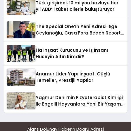
Türk girişimci, 10 milyon havluyu her
yıl ABD’li tüketicilerle buluşturuyor
The Special One’ın Yeni Adresi: Ege
Ceylanoğlu, Casa Fora Beach Resort
Hotel’i Zirveye Taşımaya Geliyor!
Ha İnşaat Kurucusu ve İş İnsanı
Hüseyin Altın Kimdir?
Anamur Lider Yapı İnşaat: Güçlü
Temeller, Prestijli Yapılar
Yağmur Denli’nin Fizyoterapist Kimliği
ile Engelli Hayvanlara Yeni Bir Yaşam
Şansı
Ajans Dolunay Haberin Doğru Adresi