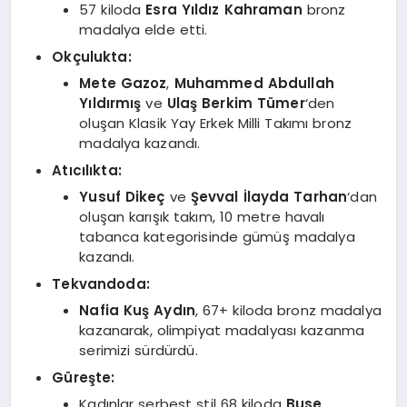
57 kiloda
Esra Yıldız Kahraman
bronz
madalya elde etti.
Okçulukta:
Mete Gazoz
,
Muhammed Abdullah
Yıldırmış
ve
Ulaş Berkim Tümer
‘den
oluşan Klasik Yay Erkek Milli Takımı bronz
madalya kazandı.
Atıcılıkta:
Yusuf Dikeç
ve
Şevval İlayda Tarhan
‘dan
oluşan karışık takım, 10 metre havalı
tabanca kategorisinde gümüş madalya
kazandı.
Tekvandoda:
Nafia Kuş Aydın
, 67+ kiloda bronz madalya
kazanarak, olimpiyat madalyası kazanma
serimizi sürdürdü.
Güreşte:
Kadınlar serbest stil 68 kiloda
Buse