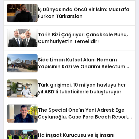
İş Dünyasında Öncü Bir İsim: Mustafa
Furkan Türkarslan
Tarih Bizi Çağırıyor: Çanakkale Ruhu,
Cumhuriyet’in Temelidir!
Side Liman Kutsal Alanı Hamam
Yapısının Kazı ve Onarımı Selectum
Hotels&Resorts’un da Katkılarıyla
Tamamlandı
Türk girişimci, 10 milyon havluyu her
yıl ABD’li tüketicilerle buluşturuyor
The Special One’ın Yeni Adresi: Ege
Ceylanoğlu, Casa Fora Beach Resort
Hotel’i Zirveye Taşımaya Geliyor!
Ha İnşaat Kurucusu ve İş İnsanı