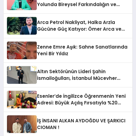
Yolunda Bireysel Farkındalığın ve
Sınırların Gücünü Anlatıyor
Arca Petrol Nakliyat, Halka Arzla
Gücüne Güç Katıyor: Ömer Arca ve
Mehmet Arca’dan Sektöre Güçlü
Yatırım
Zenne Emre Aşık: Sahne Sanatlarında
Yeni Bir Yıldız
Altın Sektörünün Lideri Şahin
İsmailoğulları, İstanbul Mücevher
Fuarı’nda Parladı ￼
Esenler’de İngilizce Öğrenmenin Yeni
Adresi: Büyük Açılış Fırsatıyla %20
İndirim!
İŞ İNSANI ALKAN AYDOĞDU VE ŞARKICI
CIOMAN !