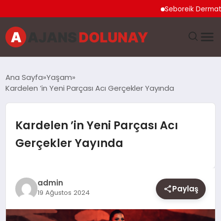
Seboreik Dermatit Ned
DÜNYA
Ana Sayfa
Yaşam
Kardelen ’in Yeni Parçası Acı Gerçekler Yayında
EĞITIM
EKONOMI
Kardelen ’in Yeni Parçası Acı
Gerçekler Yayında
GENEL
GÜNCEL
admin
Paylaş
19 Ağustos 2024
MAGAZIN