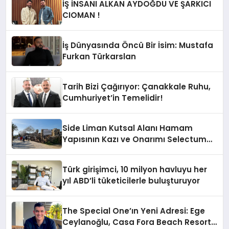
İŞ İNSANI ALKAN AYDOĞDU VE ŞARKICI
CIOMAN !
İş Dünyasında Öncü Bir İsim: Mustafa
Furkan Türkarslan
Tarih Bizi Çağırıyor: Çanakkale Ruhu,
Cumhuriyet’in Temelidir!
Side Liman Kutsal Alanı Hamam
Yapısının Kazı ve Onarımı Selectum
Hotels&Resorts’un da Katkılarıyla
Tamamlandı
Türk girişimci, 10 milyon havluyu her
yıl ABD’li tüketicilerle buluşturuyor
The Special One’ın Yeni Adresi: Ege
Ceylanoğlu, Casa Fora Beach Resort