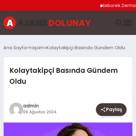
Seboreik Dermatit Ne
DÜNYA
Ana Sayfa
Yaşam
Kolaytakipçi Basında Gündem Oldu
EĞITIM
Kolaytakipçi Basında Gündem
EKONOMI
Oldu
GENEL
GÜNCEL
admin
Paylaş
09 Ağustos 2024
MAGAZIN