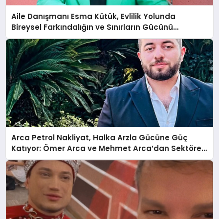
Aile Danışmanı Esma Kütük, Evlilik Yolunda
Bireysel Farkındalığın ve Sınırların Gücünü
Anlatıyor
Arca Petrol Nakliyat, Halka Arzla Gücüne Güç
Katıyor: Ömer Arca ve Mehmet Arca’dan Sektöre
Güçlü Yatırım