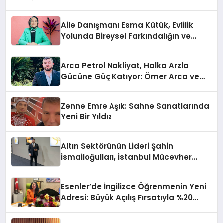
Aile Danışmanı Esma Kütük, Evlilik
Yolunda Bireysel Farkındalığın ve
Sınırların Gücünü Anlatıyor
Arca Petrol Nakliyat, Halka Arzla
Gücüne Güç Katıyor: Ömer Arca ve
Mehmet Arca’dan Sektöre Güçlü
Yatırım
Zenne Emre Aşık: Sahne Sanatlarında
Yeni Bir Yıldız
Altın Sektörünün Lideri Şahin
İsmailoğulları, İstanbul Mücevher
Fuarı’nda Parladı ￼
Esenler’de İngilizce Öğrenmenin Yeni
Adresi: Büyük Açılış Fırsatıyla %20
İndirim!