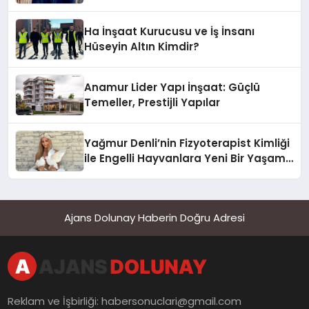
Hotel’i Zirveye Taşımaya Geliyor!
Ha İnşaat Kurucusu ve İş İnsanı
Hüseyin Altın Kimdir?
Anamur Lider Yapı İnşaat: Güçlü
Temeller, Prestijli Yapılar
Yağmur Denli’nin Fizyoterapist Kimliği
ile Engelli Hayvanlara Yeni Bir Yaşam
Şansı
Ajans Dolunay Haberin Doğru Adresi
Reklam ve İşbirliği:
habersonuclari@gmail.com