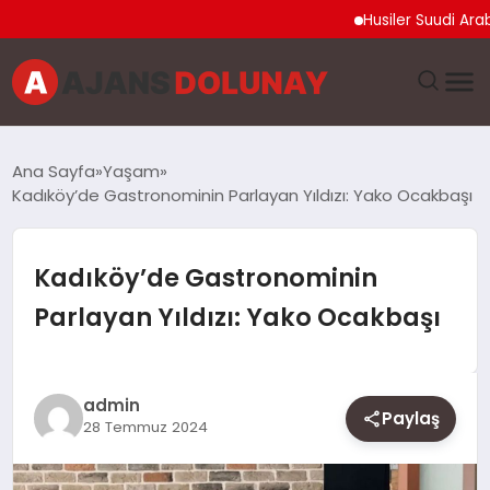
Husiler Suudi Arabistan 
DÜNYA
Ana Sayfa
Yaşam
Kadıköy’de Gastronominin Parlayan Yıldızı: Yako Ocakbaşı
EĞITIM
EKONOMI
Kadıköy’de Gastronominin
Parlayan Yıldızı: Yako Ocakbaşı
GENEL
GÜNCEL
admin
Paylaş
28 Temmuz 2024
MAGAZIN