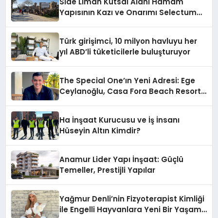
Side Liman Kutsal Alanı Hamam
Yapısının Kazı ve Onarımı Selectum
Hotels&Resorts’un da Katkılarıyla
Tamamlandı
Türk girişimci, 10 milyon havluyu her
yıl ABD’li tüketicilerle buluşturuyor
The Special One’ın Yeni Adresi: Ege
Ceylanoğlu, Casa Fora Beach Resort
Hotel’i Zirveye Taşımaya Geliyor!
Ha İnşaat Kurucusu ve İş İnsanı
Hüseyin Altın Kimdir?
Anamur Lider Yapı İnşaat: Güçlü
Temeller, Prestijli Yapılar
Yağmur Denli’nin Fizyoterapist Kimliği
ile Engelli Hayvanlara Yeni Bir Yaşam