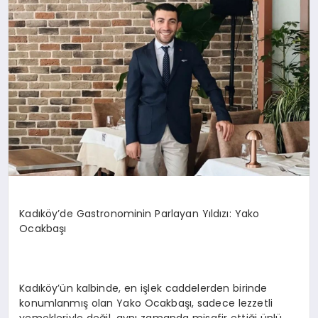
SAĞLIK
SIYASET
SPOR
YAŞAM
Kadıköy’de Gastronominin Parlayan Yıldızı: Yako
Ocakbaşı
Kadıköy’ün kalbinde, en işlek caddelerden birinde
konumlanmış olan Yako Ocakbaşı, sadece lezzetli
yemekleriyle değil, aynı zamanda misafir ettiği ünlü