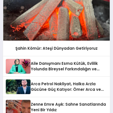
Şahin Kömür: Ateşi Dünyadan Getiriyoruz
Aile Danışmanı Esma Kütük, Evlilik
Yolunda Bireysel Farkındalığın ve
Sınırların Gücünü Anlatıyor
Arca Petrol Nakliyat, Halka Arzla
Gücüne Güç Katıyor: Ömer Arca ve
Mehmet Arca’dan Sektöre Güçlü
Yatırım
Zenne Emre Aşık: Sahne Sanatlarında
Yeni Bir Yıldız