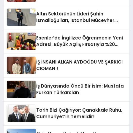
Altın Sektörünün Lideri Şahin
İsmailoğulları, İstanbul Mücevher
Fuarı’nda Parladı ￼
Esenler’de İngilizce Öğrenmenin Yeni
Adresi: Büyük Açılış Fırsatıyla %20
İndirim!
İŞ İNSANI ALKAN AYDOĞDU VE ŞARKICI
CIOMAN !
İş Dünyasında Öncü Bir İsim: Mustafa
Furkan Türkarslan
Tarih Bizi Çağırıyor: Çanakkale Ruhu,
Cumhuriyet’in Temelidir!