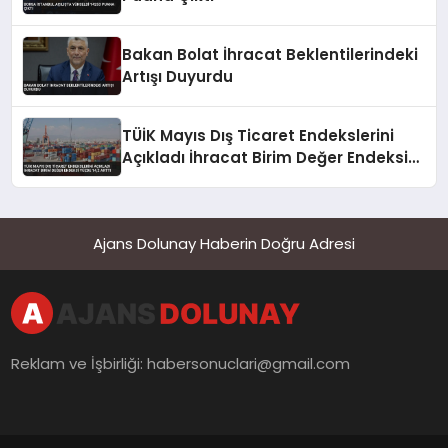
Bakan Bolat İhracat Beklentilerindeki
Artışı Duyurdu
TÜİK Mayıs Dış Ticaret Endekslerini
Açıkladı İhracat Birim Değer Endeksi
Yüzde 14,2 Arttı
Ajans Dolunay Haberin Doğru Adresi
Reklam ve İşbirliği:
habersonuclari@gmail.com