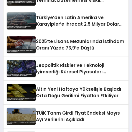
Teminat Düzenlemesi Riskli
Mükellefler 5 Katı Teminat Verecek
Türkiye’den Latin Amerika ve
Karayipler’e İhracat 2,5 Milyar Dolara
Ulaştı
2025’te Lisans Mezunlarında İstihdam
Oranı Yüzde 73,9’a Düştü
Jeopolitik Riskler ve Teknoloji
İyimserliği Küresel Piyasaları
Şekillendiriyor
Altın Yeni Haftaya Yükselişle Başladı
Orta Doğu Gerilimi Fiyatları Etkiliyor
TÜİK Tarım Girdi Fiyat Endeksi Mayıs
Ayı Verilerini Açıkladı