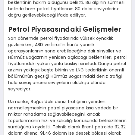
beklentinin hakim olduğunu belirtti. Bu algının sürmesi
halinde ham petrol fiyatlarının 80 dolar seviyelerine
doğru gerileyebileceği ifade ediliyor.
Petrol Piyasasındaki Gelişmeler
Son dönemde petrol fiyatlarında yüksek oynaklık
gözlenirken, ABD ve İsrail’in İran’a yönelik
operasyonlarının sona erebileceğine dair sinyaller ve
Hürmüz Boğazı’nın yeniden açılacağı beklentileri, petrol
fiyatlarındaki yukarı yönlü baskıyı sınırladı. Dünya petrol
arzının yaklaşık beşte birinin ve LNG tedarikinin önemli
bölümünün geçtiği Hürmüz Boğazı’ndaki deniz trafiği
hala savaş öncesi seviyelerin oldukça altında
seyrediyor.
Uzmanlar, Boğaz’daki deniz trafiğinin yeniden
normalleşmesinin petrol piyasasına kısa vadede bir
miktar rahatlama sağlayabileceğini, ancak
toparlanmanın hızı ve kalıcılığı konusunda belirsizliklerin
sürdüğünü kaydetti. Teknik olarak Brent petrolde 92,32
doların direnç, 91,46 doların ise destek bölgesi olarak