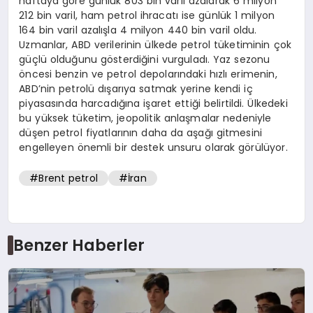
haftaya göre günlük 803 bin varil azalarak 6 milyon
212 bin varil, ham petrol ihracatı ise günlük 1 milyon
164 bin varil azalışla 4 milyon 440 bin varil oldu.
Uzmanlar, ABD verilerinin ülkede petrol tüketiminin çok
güçlü olduğunu gösterdiğini vurguladı. Yaz sezonu
öncesi benzin ve petrol depolarındaki hızlı erimenin,
ABD’nin petrolü dışarıya satmak yerine kendi iç
piyasasında harcadığına işaret ettiği belirtildi. Ülkedeki
bu yüksek tüketim, jeopolitik anlaşmalar nedeniyle
düşen petrol fiyatlarının daha da aşağı gitmesini
engelleyen önemli bir destek unsuru olarak görülüyor.
#Brent petrol
#İran
Benzer Haberler