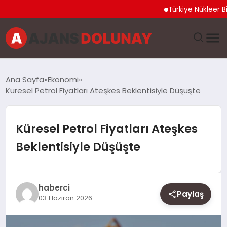
Türkiye Nükleer Bilim O
DÜNYA
Ana Sayfa
Ekonomi
Küresel Petrol Fiyatları Ateşkes Beklentisiyle Düşüşte
EĞITIM
EKONOMI
Küresel Petrol Fiyatları Ateşkes
Beklentisiyle Düşüşte
GENEL
GÜNCEL
haberci
Paylaş
03 Haziran 2026
MAGAZIN